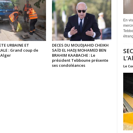
En vis
mercre
Tebbou
étrang
TE URBAINE ET
DECES DU MOUDJAHID CHEIKH
SEC
ALE : Grand coup de
SAÏD EL HADJ MOHAMED BEN
à Alger
BRAHIM KAABACHE : Le
L’A
président Tebboune présente
ses condoléances
Le Co