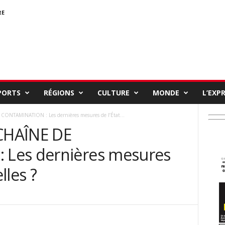
RE
PORTS
RÉGIONS
CULTURE
MONDE
L’EXP
NTAMINATION : Les dernières mesures de l’État...
CHAÎNE DE
Les dernières mesures
lles ?