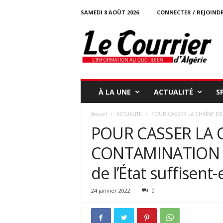
SAMEDI 8 AOÛT 2026
CONNECTER / REJOIND
l
e
c
o
u
r
r
À LA UNE
ACTUALITÉ
S
i
e
Accueil
ACTUALITÉ
POUR CASSER LA CHAÎNE DE CO
r
POUR CASSER LA 
-
d
CONTAMINATION : 
a
l
de l’État suffisent-e
g
e
r
24 janvier 2022
0
i
e
.