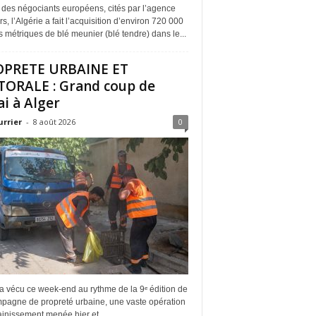
 des négociants européens, cités par l’agence
s, l’Algérie a fait l’acquisition d’environ 720 000
 métriques de blé meunier (blé tendre) dans le...
OPRETE URBAINE ET
TORALE : Grand coup de
ai à Alger
urrier
-
8 août 2026
0
a vécu ce week-end au rythme de la 9ᵉ édition de
mpagne de propreté urbaine, une vaste opération
inissement menée hier et...