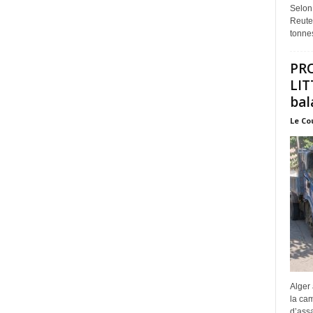
Selon
Reuter
tonnes
PR
LIT
bal
Le Co
Alger 
la ca
d’assa