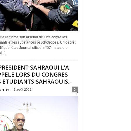
rie renforce son arsenal de lutte contre les
iants et les substances psychotropes. Un décret
if publié au Journal officiel n°57 instaure un
tif...
PRESIDENT SAHRAOUI L’A
PPELE LORS DU CONGRES
 ETUDIANTS SAHRAOUIS...
urrier
-
8 août 2026
0