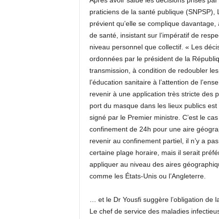
Après avoir salué les décisions prises par 
praticiens de la santé publique (SNPSP), L
prévient qu’elle se complique davantage,
de santé, insistant sur l’impératif de respe
niveau personnel que collectif. « Les déc
ordonnées par le président de la Républi
transmission, à condition de redoubler les
l’éducation sanitaire à l’attention de l’ens
revenir à une application très stricte des 
port du masque dans les lieux publics est 
signé par le Premier ministre. C’est le ca
confinement de 24h pour une aire géograp
revenir au confinement partiel, il n’y a p
certaine plage horaire, mais il serait pré
appliquer au niveau des aires géographiq
comme les États-Unis ou l’Angleterre.
… et le Dr Yousfi suggère l’obligation de l
Le chef de service des maladies infectieu