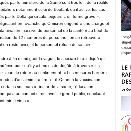
és par le ministère de la Santé sont très loin de la réalité,
taliers notamment celui de Boufarik où il active, les cas
s par le Delta qui circule toujours « en forme grave »,
. Signalant en revanche qu’Omicron engendre une charge et
ontamination massive du personnel de la santé « au bout de
L’Algé
ination de 12 membres du personnel, on se retrouvera
stupéf
tion reste ainsi, et le personnel refuse de se faire
exécut
disposi
re à fin d’endiguer la vague, le spécialiste a indiqué qu’il
démie pour qu’il y ait moins de dégâts à travers « les
LE 
 excluant le retour au confinement. « Les mesures barrière
RA
odes d’accalmie » affirma-t-il. Quant à la vaccination, il
DES
s certains secteurs à l’instar de la santé, l’éducation
Le Co
on qui a un contact direct avec le grand public, concluant :
tenir le virus ».