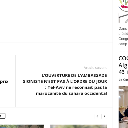
Dans 
prési
Congr
camp 
COO
Alg
Article suivant
43 
L’OUVERTURE DE L’AMBASSADE
Le Co
prix
SIONISTE N’EST PAS À L’ORDRE DU JOUR
: Tel-Aviv ne reconnait pas la
marocanité du sahara occidental
R