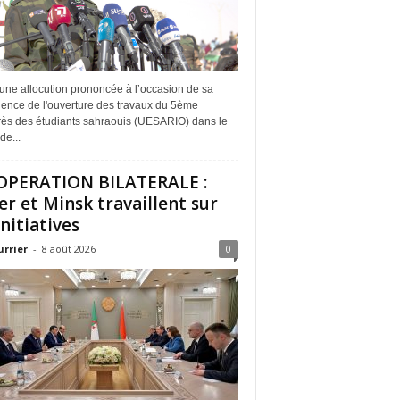
une allocution prononcée à l’occasion de sa
dence de l'ouverture des travaux du 5ème
ès des étudiants sahraouis (UESARIO) dans le
de...
PERATION BILATERALE :
er et Minsk travaillent sur
initiatives
urrier
-
8 août 2026
0