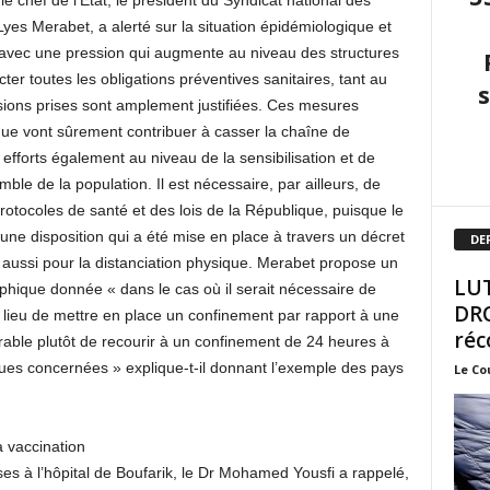
le chef de l’État, le président du Syndicat national des
yes Merabet, a alerté sur la situation épidémiologique et
 avec une pression qui augmente au niveau des structures
cter toutes les obligations préventives sanitaires, tant au
isions prises sont amplement justifiées. Ces mesures
que vont sûrement contribuer à casser la chaîne de
 efforts également au niveau de la sensibilisation et de
emble de la population. Il est nécessaire, par ailleurs, de
protocoles de santé et des lois de la République, puisque le
une disposition qui a été mise en place à travers un décret
DE
s aussi pour la distanciation physique. Merabet propose un
LUT
hique donnée « dans le cas où il serait nécessaire de
DRO
as lieu de mettre en place un confinement par rapport à une
réc
férable plutôt de recourir à un confinement de 24 heures à
ues concernées » explique-t-il donnant l’exemple des pays
Le Co
a vaccination
ses à l’hôpital de Boufarik, le Dr Mohamed Yousfi a rappelé,