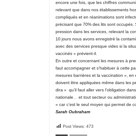
encore une fois, que les chiffres communiqu
relevant que dans nos établissements hospi
compliqués et en réanimations sont infecté
précisant que 70% des lits sont occupés
pression dans les services, relevant la c
10 jours nous avons enregistré la contam
avec des services presque vides si la situa
vaccinés » prévient-il.
En outre et concernant les mesures à prend
faut accompagner et s’habituer à cette pan
mesures barrières et la vaccination », en
doivent être appliquées même dans les péri
dira « qu’il faut aller vers l’obligation dan
nationale… et tout secteur ou administrati
« car c’est le seul moyen qui permet de con
Sarah Oubraham
Post Views:
473