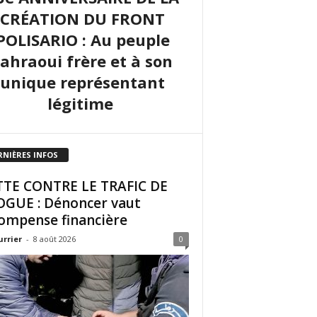
CRÉATION DU FRONT
POLISARIO : Au peuple
sahraoui frère et à son
unique représentant
légitime
RNIÈRES INFOS
TE CONTRE LE TRAFIC DE
GUE : Dénoncer vaut
ompense financière
urrier
-
8 août 2026
0