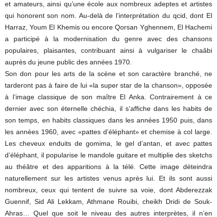
et amateurs, ainsi qu’une école aux nombreux adeptes et artistes
qui honorent son nom. Au-delà de l’interprétation du qcid, dont El
Harraz, Youm El Khemis ou encore Qorsan Yghennem, El Hachemi
a participé à la modernisation du genre avec des chansons
populaires, plaisantes, contribuant ainsi à vulgariser le chaâbi
auprès du jeune public des années 1970.
Son don pour les arts de la scène et son caractère branché, ne
tarderont pas à faire de lui «la super star de la chanson», opposée
à l’image classique de son maître El Anka. Contrairement à ce
dernier avec son éternelle chéchia, il s’affiche dans les habits de
son temps, en habits classiques dans les années 1950 puis, dans
les années 1960, avec «pattes d’éléphant» et chemise à col large.
Les cheveux enduits de gomima, le gel d’antan, et avec pattes
d’éléphant, il popularise le mandole guitare et multiplie des sketchs
au théâtre et des apparitions à la télé. Cette image déteindra
naturellement sur les artistes venus après lui. Et ils sont aussi
nombreux, ceux qui tentent de suivre sa voie, dont Abderezzak
Guennif, Sid Ali Lekkam, Athmane Rouibi, cheikh Dridi de Souk-
Ahras… Quel que soit le niveau des autres interprètes, il n’en