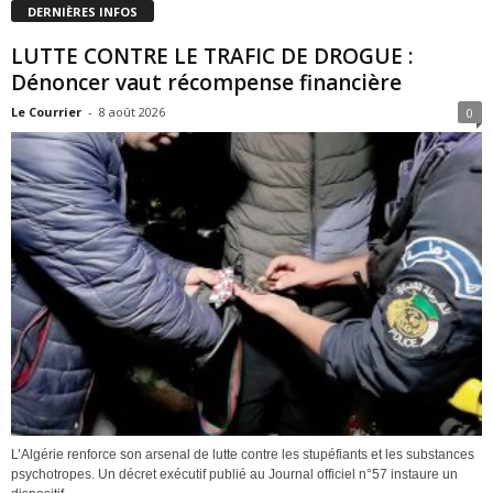
DERNIÈRES INFOS
LUTTE CONTRE LE TRAFIC DE DROGUE :
Dénoncer vaut récompense financière
Le Courrier
-
8 août 2026
0
L’Algérie renforce son arsenal de lutte contre les stupéfiants et les substances
psychotropes. Un décret exécutif publié au Journal officiel n°57 instaure un