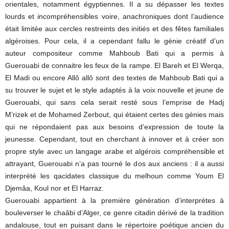
orientales, notamment égyptiennes. Il a su dépasser les textes
lourds et incompréhensibles voire, anachroniques dont l’audience
était limitée aux cercles restreints des initiés et des fêtes familiales
algéroises. Pour cela, il a cependant fallu le génie créatif d’un
auteur compositeur comme Mahboub Bati qui a permis à
Guerouabi de connaitre les feux de la rampe. El Bareh et El Werqa,
El Madi ou encore Allô allô sont des textes de Mahboub Bati qui a
su trouver le sujet et le style adaptés à la voix nouvelle et jeune de
Guerouabi, qui sans cela serait resté sous l’emprise de Hadj
M’rizek et de Mohamed Zerbout, qui étaient certes des génies mais
qui ne répondaient pas aux besoins d’expression de toute la
jeunesse. Cependant, tout en cherchant à innover et à créer son
propre style avec un langage arabe et algérois compréhensible et
attrayant, Guerouabi n’a pas tourné le dos aux anciens : il a aussi
interprété les qacidates classique du melhoun comme Youm El
Djemâa, Koul nor et El Harraz.
Guerouabi appartient à la première génération d’interprètes à
bouleverser le chaâbi d’Alger, ce genre citadin dérivé de la tradition
andalouse, tout en puisant dans le répertoire poétique ancien du