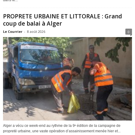
dans le...
PROPRETE URBAINE ET LITTORALE : Grand
coup de balai à Alger
Le Courrier
-
8 août 2026
0
Alger a vécu ce week-end au rythme de la 9ᵉ édition de la campagne de
propreté urbaine, une vaste opération d’assainissement menée hier et...