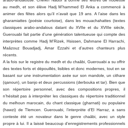
arabo-andalouse. Cheïkh Nador a donné ses lettres de noblesse
au medh, et son élève Hadj M’hammed El Anka a commencé à
animer des fêtes alors qu’il n’avait que 19 ans. A l’aise dans les
gharamiattes (poésie courtoise), dans les mouachahattes (textes
classiques arabo-andalous datant du XVIIe et du XVIIIe siècle,
Guerouabi fait partie d’une génération talentueuse qui compte des
interprètes comme Hadj M’Rizek, Hsissen, Dahmane El Harrachi,
Maâzouz Bouadjadj, Amar Ezzahi et d’autres chanteurs plus
récents.
A la fois sur le registre du medh et du chaâbi, Guerouabi a su offrir
des textes forts et dépouillés, lisibles et donc modernes, tout en se
basant sur une instrumentation axée sur son mandole, un cithare
(qanoun), un banjo et deux percussions (derbouka et tar). Bien que
son répertoire personnel, avec des compositions propres, il
n’hésitait pas à interpréter les classiques du répertoire traditionnel
du melhoun marocain, du chant classique (gharnati) ou populaire
(hawzi) de Tlemcen. Guerouabi, l’interprète d’El Harraz, a sans
conteste été un novateur dans le genre chaâbi, avec un style
propre à lui. Il a laissé beaucoup d’enregistrements professionnels