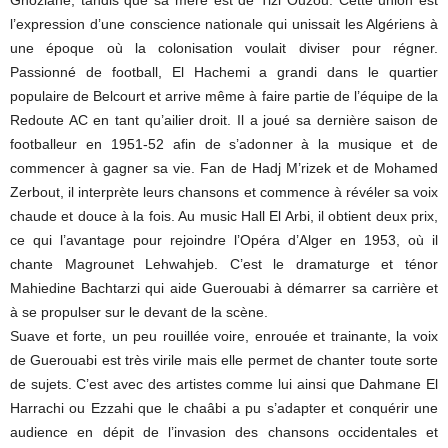
Ghozlane, tandis que sa mère est de Tizi Ouzou. Cette union est
l’expression d’une conscience nationale qui unissait les Algériens à
une époque où la colonisation voulait diviser pour régner.
Passionné de football, El Hachemi a grandi dans le quartier
populaire de Belcourt et arrive même à faire partie de l’équipe de la
Redoute AC en tant qu’ailier droit. Il a joué sa dernière saison de
footballeur en 1951-52 afin de s’adonner à la musique et de
commencer à gagner sa vie. Fan de Hadj M’rizek et de Mohamed
Zerbout, il interprète leurs chansons et commence à révéler sa voix
chaude et douce à la fois. Au music Hall El Arbi, il obtient deux prix,
ce qui l’avantage pour rejoindre l’Opéra d’Alger en 1953, où il
chante Magrounet Lehwahjeb. C’est le dramaturge et ténor
Mahiedine Bachtarzi qui aide Guerouabi à démarrer sa carrière et
à se propulser sur le devant de la scène.
Suave et forte, un peu rouillée voire, enrouée et trainante, la voix
de Guerouabi est très virile mais elle permet de chanter toute sorte
de sujets. C’est avec des artistes comme lui ainsi que Dahmane El
Harrachi ou Ezzahi que le chaâbi a pu s’adapter et conquérir une
audience en dépit de l’invasion des chansons occidentales et