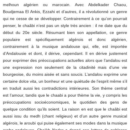
melhoun algérien ou marocain. Avec Abdelkader Chaou,
Boudjemaa El Ankis, Ezzahi et d’autres, il a révolutionné un genre
qui ne cesse de se développer. Contrairement à ce qu’on pourrait
penser, le chaâbi n’est pas un style très ancien : il ne date que du
début du 20e siècle. Résumant bien son appellation, ce genre
populaire est spécifiquement algérois et donc algérien,
contrairement à la musique andalouse qui, elle, est importée
d’Andalousie et dont, il dérive, cependant. Il en dérive justement
pour exprimer des préoccupations actuelles alors que l’andalou est
une expression non seulement de la citadinité mais d’une vie
bourgeoise, du moins aisée et sans soucis. L’andalou exprime une
certaine dolce vita, un bonheur et une quiétude de l’esprit même s’il
en traduit aussi les contradictions intérieures. Son thème central
est l’amour, tandis que le chaabi a pour thème la vie, y compris les
préoccupations socioéconomiques, le quotidien des gens de
quelque condition qu’ils soient. La raison en est que le chaâbi est
aussi issu du medh (chant religieux) et d’un autre genre musical
algérois, le aroubi qui puise également ses modes dans la musique