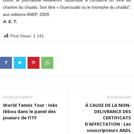
outre, le journaliste Abdelkrim Tazaroute a consacré un livre au
chantre du chaabi. Son titre « Guerouabi ou le triomphe du chaâbi”,
aux editions ANEP, 2009.
A. E. T.
Post Views:
1 141
Article précédent
Article suivant
World Tennis Tour : Inès
À CAUSE DE LA NON-
Ibbou dans le panel des
DELIVRANCE DES
joueurs de l’ITF
CERTIFICATS
D’AFFECTATION : Les
souscripteurs AADL