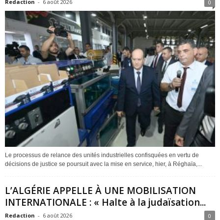
Redaction
-
6 août 2026
0
Le processus de relance des unités industrielles confisquées en vertu de
décisions de justice se poursuit avec la mise en service, hier, à Réghaïa,...
L’ALGÉRIE APPELLE À UNE MOBILISATION
INTERNATIONALE : « Halte à la judaïsation...
Redaction
-
6 août 2026
0