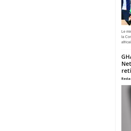
Le min
la Com
africa
GHA
Net
ret
Reda