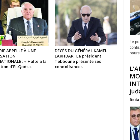
Le pro
confis
RIE APPELLE À UNE
DÉCÈS DU GÉNÉRAL KAMEL
poursu
ISATION
LAKHDAR : Le président
ATIONALE : « Halte à la
Tebboune présente ses
tion d’El-Qods »
condoléances
L’A
MO
INT
juda
Reda