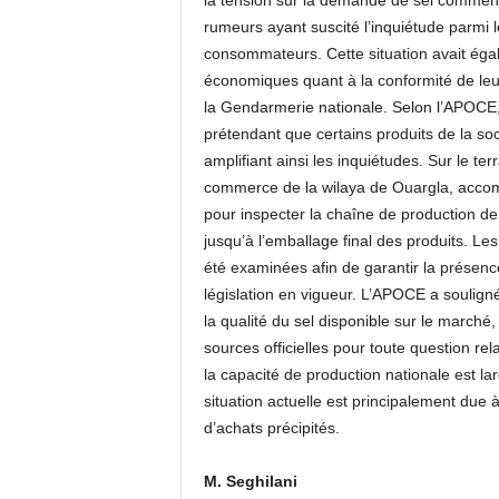
la tension sur la demande de sel commenc
rumeurs ayant suscité l’inquiétude parmi 
consommateurs. Cette situation avait égal
économiques quant à la conformité de leur
la Gendarmerie nationale. Selon l’APOCE,
prétendant que certains produits de la so
amplifiant ainsi les inquiétudes. Sur le ter
commerce de la wilaya de Ouargla, accom
pour inspecter la chaîne de production de 
jusqu’à l’emballage final des produits. Les
été examinées afin de garantir la présenc
législation en vigueur. L’APOCE a souligné
la qualité du sel disponible sur le marché
sources officielles pour toute question rel
la capacité de production nationale est l
situation actuelle est principalement due
d’achats précipités.
M. Seghilani