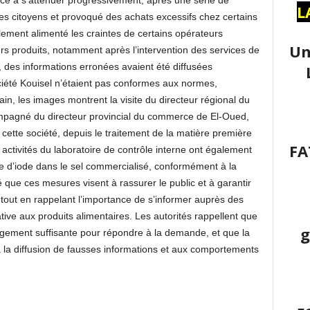
e à s’atténuer progressivement, après une série de
L
les citoyens et provoqué des achats excessifs chez certains
ement alimenté les craintes de certains opérateurs
Un
s produits, notamment après l’intervention des services de
 des informations erronées avaient été diffusées
ciété Kouisel n’étaient pas conformes aux normes,
rain, les images montrent la visite du directeur régional du
pagné du directeur provincial du commerce de El-Oued,
cette société, depuis le traitement de la matière première
FA
 activités du laboratoire de contrôle interne ont également
e d’iode dans le sel commercialisé, conformément à la
 que ces mesures visent à rassurer le public et à garantir
, tout en rappelant l’importance de s’informer auprès des
ative aux produits alimentaires. Les autorités rappellent que
g
argement suffisante pour répondre à la demande, et que la
 à la diffusion de fausses informations et aux comportements