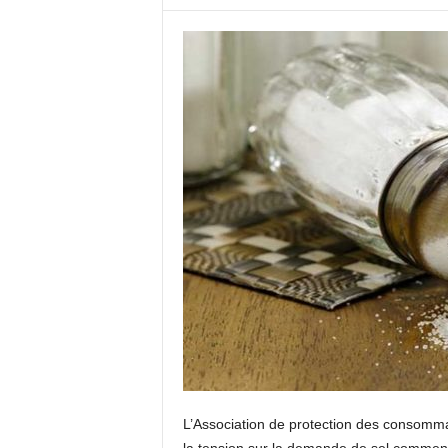
c
o
m
L’Association de protection des consomm