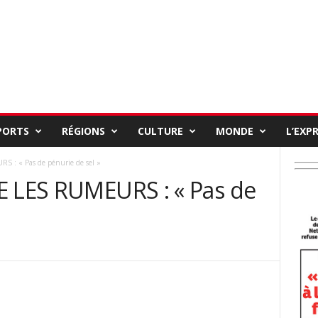
PORTS
RÉGIONS
CULTURE
MONDE
L’EXP
S : « Pas de pénurie de sel »
E LES RUMEURS : « Pas de