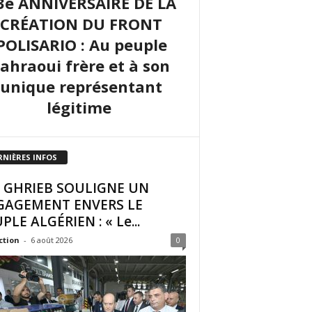
3e ANNIVERSAIRE DE LA
CRÉATION DU FRONT
POLISARIO : Au peuple
sahraoui frère et à son
unique représentant
légitime
RNIÈRES INFOS
I GHRIEB SOULIGNE UN
GAGEMENT ENVERS LE
PLE ALGÉRIEN : « Le...
ction
-
6 août 2026
0