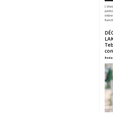
L'éla
partic
intére
franchi
DÉ
LAK
Teb
con
Reda