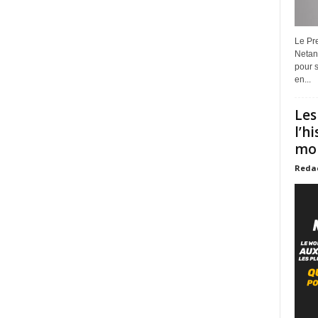
Le Pre
Netan
pour s
en...
Les
l’h
mon
Reda