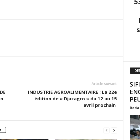
5
DE
SIF
Article suivant
EN
DE
INDUSTRIE AGROALIMENTAIRE : La 22e
on
édition de « Djazagro » du 12 au 15
PEU
avril prochain
Reda
R