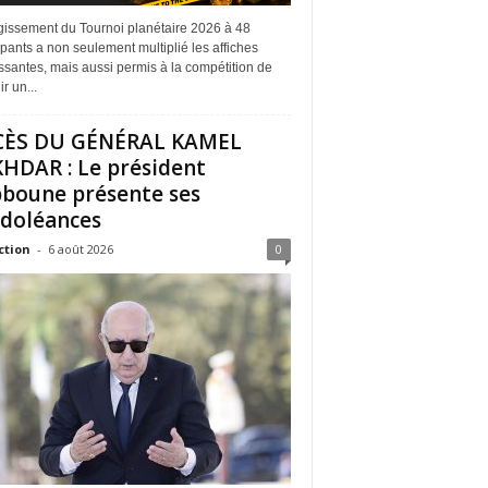
rgissement du Tournoi planétaire 2026 à 48
ipants a non seulement multiplié les affiches
ssantes, mais aussi permis à la compétition de
r un...
CÈS DU GÉNÉRAL KAMEL
HDAR : Le président
boune présente ses
doléances
ction
-
6 août 2026
0