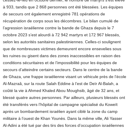
cessez-le-feu en octobre dernier, le nombre de martyrs s’est élevé
à 933, tandis que 2 868 personnes ont été blessées. Les équipes
de secours ont également enregistré 781 opérations de
récupération de corps sous les décombres. Le bilan cumulé de
l’agression israélienne contre la bande de Ghaza depuis le 7
octobre 2023 s’est alourdi à 72 942 martyrs et 172 967 blessés,
selon les autorités sanitaires palestiniennes. Celles-ci soulignent
que de nombreuses victimes demeurent encore ensevelies sous
les ruines ou gisent dans des zones inaccessibles en raison des
conditions sécuritaires et de l’impossibilité pour les équipes de
secours d’atteindre certains secteurs. Dans le centre de la bande
de Ghaza, une frappe israélienne visant un véhicule près de l’école
Al-Mazraâ, sur la route Salah Eddine à l’est de Deïr Al-Balah, a
coûté la vie à Ahmed Khaled Abou Moughsib, âgé de 32 ans, et
blessé quatre autres personnes. Par ailleurs, plusieurs blessés ont
été transférés vers l’hôpital de campagne spécialisé du Koweït
après un bombardement israélien ayant ciblé la zone du camp
militaire à l’ouest de Khan Younès. Dans la même ville, Ali Yasser
Al-Adini a été tué par des tirs des forces d’occupation israéliennes