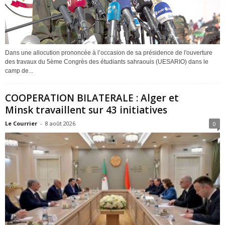
Dans une allocution prononcée à l’occasion de sa présidence de l'ouverture
des travaux du 5ème Congrès des étudiants sahraouis (UESARIO) dans le
camp de...
COOPERATION BILATERALE : Alger et
Minsk travaillent sur 43 initiatives
Le Courrier
-
8 août 2026
0