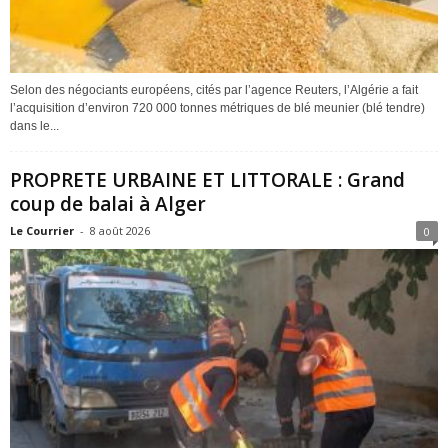
Selon des négociants européens, cités par l’agence Reuters, l’Algérie a fait
l’acquisition d’environ 720 000 tonnes métriques de blé meunier (blé tendre)
dans le...
PROPRETE URBAINE ET LITTORALE : Grand
coup de balai à Alger
Le Courrier
-
8 août 2026
0