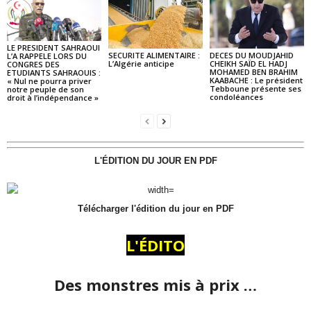
LE PRESIDENT SAHRAOUI
SECURITE ALIMENTAIRE :
DECES DU MOUDJAHID
L’A RAPPELE LORS DU
L’Algérie anticipe
CHEIKH SAÏD EL HADJ
CONGRES DES
MOHAMED BEN BRAHIM
ETUDIANTS SAHRAOUIS :
KAABACHE : Le président
« Nul ne pourra priver
Tebboune présente ses
notre peuple de son
condoléances
droit à l’indépendance »
L'ÉDITION DU JOUR EN PDF
Télécharger l'édition du jour en PDF
L'ÉDITO
Des monstres mis à prix …