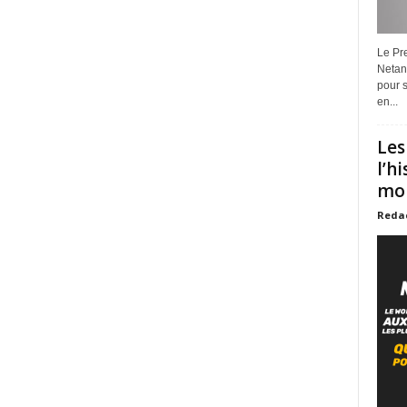
Le Pre
Netan
pour s
en...
Les
l’h
mon
Reda