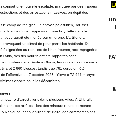
L
niens connaît une nouvelle escalade, marquée par des frappes
destructions et des arrestations massives, en dépit des
Un
le camp de réfugiés, un citoyen palestinien, Youssef
, à la suite d’une frappe visant une bicyclette dans le
L’attaque aurait été menée par un drone. L’artillerie a
 provoquant un climat de peur parmi les habitants. Des
t été signalées au nord-est de Khan Younès, accompagnées
FA
t Lahia, des tirs nourris ont été rapportés sans
 le ministère de la Santé à Ghaza, les violations du cessez-
artyrs et 2 860 blessés, tandis que 781 corps ont été
 de l’offensive du 7 octobre 2023 s’élève à 72 941 martyrs
victimes encore sous les décombres.
g
ssives
mpagne d’arrestations dans plusieurs villes. À El-khalil,
niens ont été arrêtés, dont des mineurs et une personne
s. À Naplouse, dans le village de Beita, des commerces ont