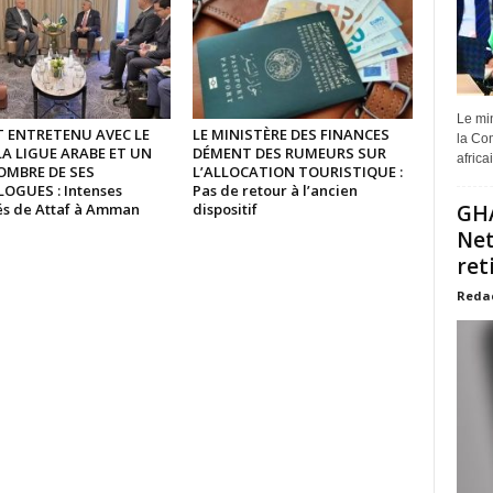
Le min
ST ENTRETENU AVEC LE
LE MINISTÈRE DES FINANCES
la Com
LA LIGUE ARABE ET UN
DÉMENT DES RUMEURS SUR
africa
OMBRE DE SES
L’ALLOCATION TOURISTIQUE :
GUES : Intenses
Pas de retour à l’ancien
tés de Attaf à Amman
dispositif
GHA
Net
ret
Reda