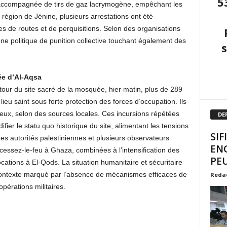
5
re accompagnée de tirs de gaz lacrymogène, empêchant les
 région de Jénine, plusieurs arrestations ont été
 de routes et de perquisitions. Selon des organisations
une politique de punition collective touchant également des
ée d’Al-Aqsa
tour du site sacré de la mosquée, hier matin, plus de 289
 lieu saint sous forte protection des forces d’occupation. Ils
igieux, selon des sources locales. Ces incursions répétées
DE
er le statu quo historique du site, alimentant les tensions
SIF
Les autorités palestiniennes et plusieurs observateurs
EN
u cessez-le-feu à Ghaza, combinées à l’intensification des
PEU
ations à El-Qods. La situation humanitaire et sécuritaire
 contexte marqué par l’absence de mécanismes efficaces de
Reda
opérations militaires.