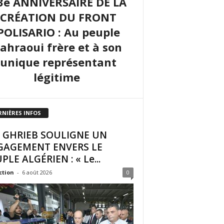
3e ANNIVERSAIRE DE LA
CRÉATION DU FRONT
POLISARIO : Au peuple
sahraoui frère et à son
unique représentant
légitime
RNIÈRES INFOS
I GHRIEB SOULIGNE UN
GAGEMENT ENVERS LE
PLE ALGÉRIEN : « Le...
ction
-
6 août 2026
0