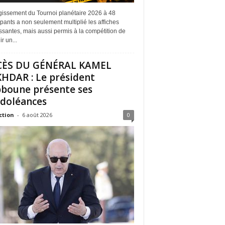
rgissement du Tournoi planétaire 2026 à 48
ipants a non seulement multiplié les affiches
ssantes, mais aussi permis à la compétition de
r un...
CÈS DU GÉNÉRAL KAMEL
HDAR : Le président
boune présente ses
doléances
ction
-
6 août 2026
0