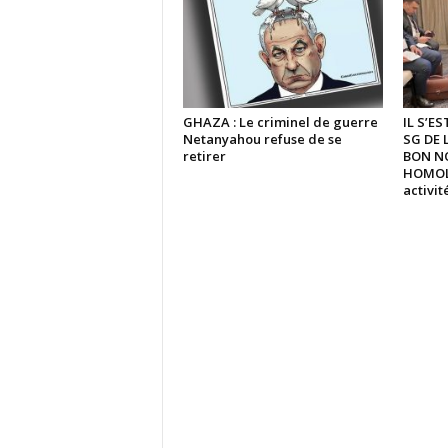
GHAZA : Le criminel de guerre
IL S’E
Netanyahou refuse de se
SG DE 
retirer
BON N
HOMOLO
activi