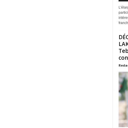
L'éla
partic
intére
franchi
DÉ
LAK
Teb
con
Reda