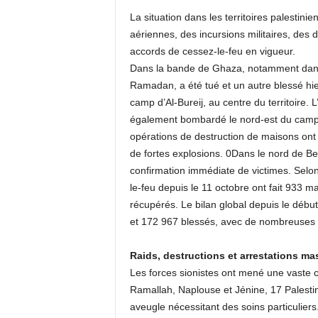
La situation dans les territoires palesti
aériennes, des incursions militaires, des 
accords de cessez-le-feu en vigueur.
Dans la bande de Ghaza, notamment dans 
Ramadan, a été tué et un autre blessé hier
camp d’Al-Bureij, au centre du territoire. 
également bombardé le nord-est du camp,
opérations de destruction de maisons on
de fortes explosions. 0Dans le nord de Bei
confirmation immédiate de victimes. Selon
le-feu depuis le 11 octobre ont fait 933 m
récupérés. Le bilan global depuis le début
et 172 967 blessés, avec de nombreuses 
Raids, destructions et arrestations ma
Les forces sionistes ont mené une vaste ca
Ramallah, Naplouse et Jénine, 17 Palesti
aveugle nécessitant des soins particulier