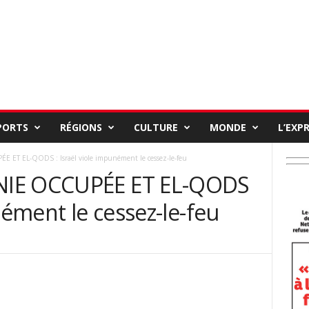
PORTS
RÉGIONS
CULTURE
MONDE
L’EXP
ET EL-QODS : Israël viole impunément le cessez-le-feu
NIE OCCUPÉE ET EL-QODS
nément le cessez-le-feu