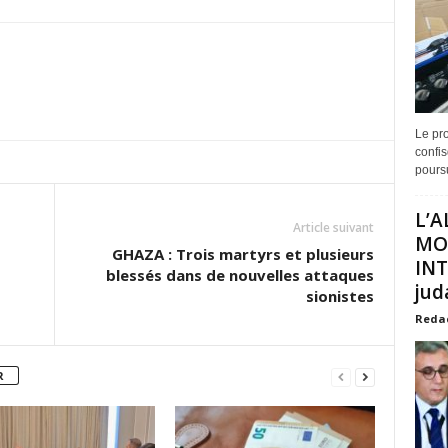
Le pro
confis
poursu
L’A
Article suivant
MO
GHAZA : Trois martyrs et plusieurs
INT
blessés dans de nouvelles attaques
juda
sionistes
Reda
R