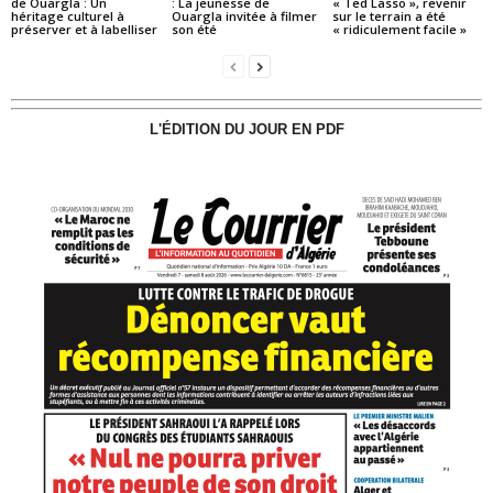
de Ouargla : Un
: La jeunesse de
« Ted Lasso », revenir
héritage culturel à
Ouargla invitée à filmer
sur le terrain a été
préserver et à labelliser
son été
« ridiculement facile »
L'ÉDITION DU JOUR EN PDF