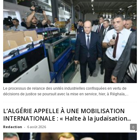
Le processus de relance des unités industrielles confisquées en vertu de
décisions de justice se poursuit avec la mise en service, hier, à Réghaïa,...
L’ALGÉRIE APPELLE À UNE MOBILISATION
INTERNATIONALE : « Halte à la judaïsation...
Redaction
-
6 août 2026
0