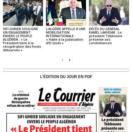
SIFI GHRIEB SOULIGNE
L’ALGÉRIE APPELLE À UNE
DÉCÈS DU GÉNÉRAL
UN ENGAGEMENT
MOBILISATION
KAMEL LAKHDAR : Le
ENVERS LE PEUPLE
INTERNATIONALE :
président Tebboune
ALGÉRIEN : « Le
« Halte à la judaïsation
présente ses
Président tient à la
d’El-Qods »
condoléances
récupération des fonds
détournés »
L'ÉDITION DU JOUR EN PDF