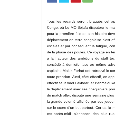
c
o
m
Tous les regards seront braqués cet a
Congo, où Le MO Béjaïa disputera le mach
pour la première fois de son histoire de
déplacement en terre congolaise s’est eff
escales et par conséquent la fatigue, co
de la phase des poules. Ce voyage en ter
à la hauteur des ambitions du staff te
concédé à domicile face au même advers
capitaine Malek Ferhat ont retrouvé le ce
toute pression. Ainsi, côté effectif, on 
effectif sauf Adel Lakhdari et Benmelouka
le déplacement avec ses coéquipiers pour 
du match aller, disputé une semaine plus 
la grande volonté affichée par ses joueur
sur le score d’un but partout. Certes, la
cet après-midi, s’annonce des plus r