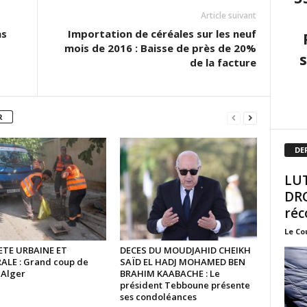
Article suivant
ns
Importation de céréales sur les neuf
mois de 2016 : Baisse de près de 20%
de la facture
R
DE
LUT
DRO
réc
Le Co
TE URBAINE ET
DECES DU MOUDJAHID CHEIKH
ALE : Grand coup de
SAÏD EL HADJ MOHAMED BEN
à Alger
BRAHIM KAABACHE : Le
président Tebboune présente
ses condoléances