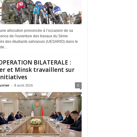
une allocution prononcée à l’occasion de sa
dence de l'ouverture des travaux du 5ème
ès des étudiants sahraouis (UESARIO) dans le
de...
PERATION BILATERALE :
er et Minsk travaillent sur
initiatives
urrier
-
8 août 2026
0