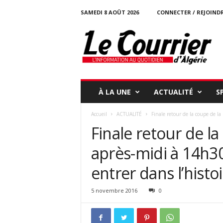
SAMEDI 8 AOÛT 2026
CONNECTER / REJOIND
l
e
c
o
u
r
r
À LA UNE
ACTUALITÉ
S
i
e
Accueil
ACTUALITÉ
Finale retour de la coupe de la
r
Finale retour de la
-
d
après-midi à 14h30
a
l
entrer dans l’hist
g
e
r
5 novembre 2016
0
i
e
.