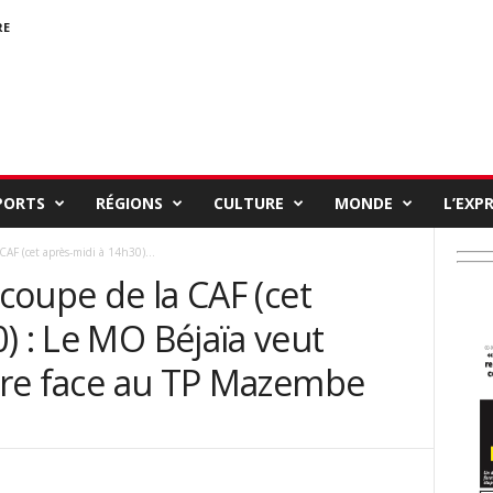
RE
PORTS
RÉGIONS
CULTURE
MONDE
L’EXP
 CAF (cet après-midi à 14h30)...
 coupe de la CAF (cet
) : Le MO Béjaïa veut
oire face au TP Mazembe