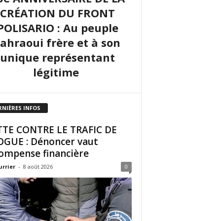
CRÉATION DU FRONT
POLISARIO : Au peuple
sahraoui frère et à son
unique représentant
légitime
RNIÈRES INFOS
TE CONTRE LE TRAFIC DE
GUE : Dénoncer vaut
ompense financière
urrier
-
8 août 2026
0