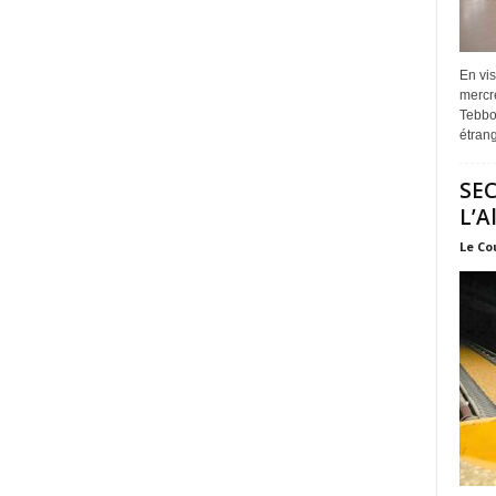
En vis
mercre
Tebbou
étrang
SEC
L’A
Le Co