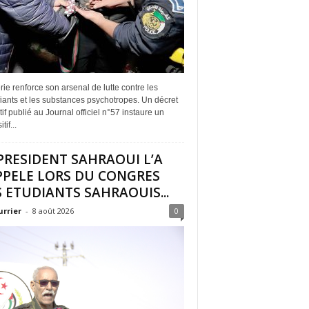
rie renforce son arsenal de lutte contre les
iants et les substances psychotropes. Un décret
if publié au Journal officiel n°57 instaure un
tif...
PRESIDENT SAHRAOUI L’A
PPELE LORS DU CONGRES
 ETUDIANTS SAHRAOUIS...
urrier
-
8 août 2026
0