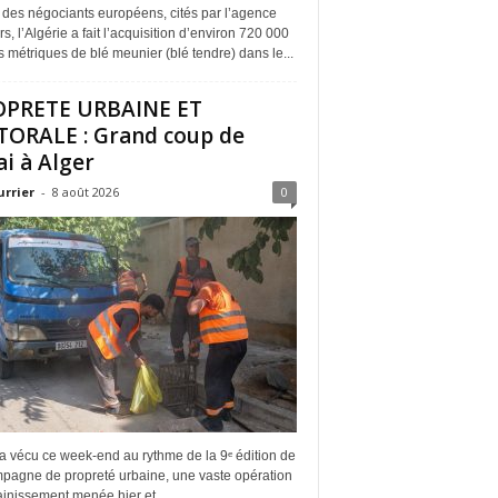
 des négociants européens, cités par l’agence
s, l’Algérie a fait l’acquisition d’environ 720 000
 métriques de blé meunier (blé tendre) dans le...
OPRETE URBAINE ET
TORALE : Grand coup de
ai à Alger
urrier
-
8 août 2026
0
a vécu ce week-end au rythme de la 9ᵉ édition de
mpagne de propreté urbaine, une vaste opération
inissement menée hier et...