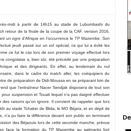
près-midi à partir de 14h15 au stade de Lubumbashi du
 retour de la finale de la coupe de la CAF, version 2016,
vant un ogre d’Afrique en l’occurrence le TP Mazembe. Son
ectué jeudi passé sur un vol spécial, ce qui lui a évité les
mme ce fut le cas lors de son premier voyage effectué lors
re congolaise a, bien sûr, été précédé par une préparation
chnique et des dirigeants. En effet, au lendemain du nul
aire, dans le cadre du match aller, les coéquipiers du
ntre de préparation de Didi-Moussa en se préparant loin de
apprend que l’entraîneur Nacer Sendjak disposera de tout son
 pour suspension et Touati lequel n’a pas daigné effectuer
des raisons qu’on ignore. Il convient de rappeler que lors
tôt au stade Tchaker de Blida, le MO Béjaïa, et en dépit de
De
s, n’a pu faire la différence devant son public en terminant
 mission des Béjaouis lors de cette seconde manche, prévue
udes face la formation du TP Mazembe au palmarès fort