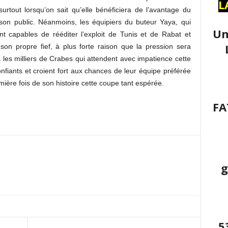
L
surtout lorsqu’on sait qu’elle bénéficiera de l’avantage du
 son public. Néanmoins, les équipiers du buteur Yaya, qui
Un
t capables de rééditer l’exploit de Tunis et de Rabat et
son propre fief, à plus forte raison que la pression sera
 les milliers de Crabes qui attendent avec impatience cette
fiants et croient fort aux chances de leur équipe préférée
emière fois de son histoire cette coupe tant espérée.
FA
g
5