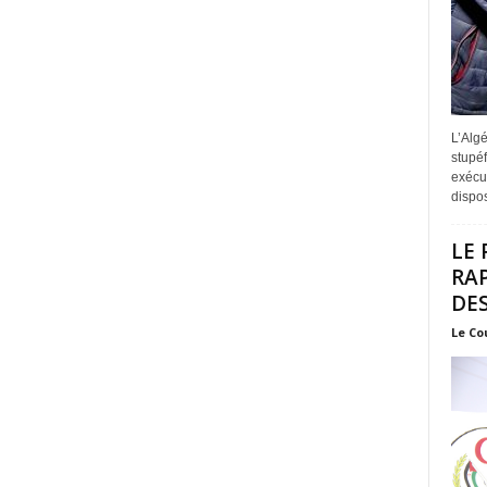
L’Algé
stupéf
exécut
disposi
LE 
RA
DES
Le Co