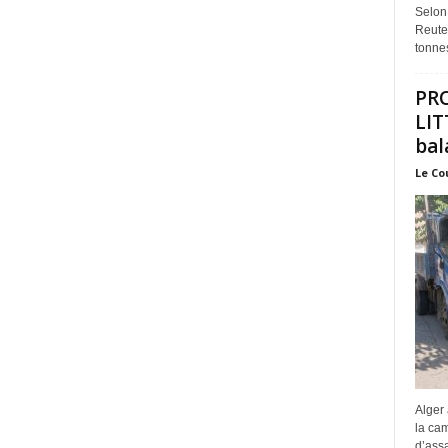
Selon
Reuter
tonnes
PR
LIT
bal
Le Co
Alger 
la ca
d’assa