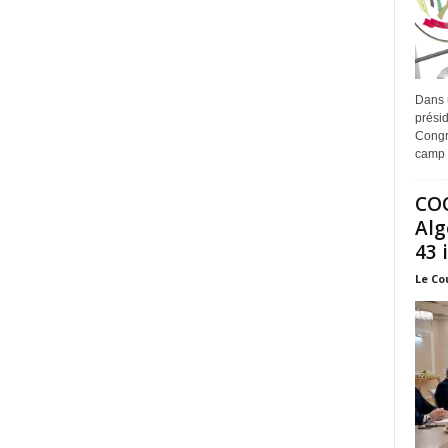
Dans 
prési
Congr
camp 
COO
Alg
43 
Le Co