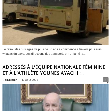
Le retrait des bus âgés de plus de 30 ans a commencé à travers plusieurs
wilayas du pays. Les directions des transports ont entamé la...
ADRESSÉS À L’ÉQUIPE NATIONALE FÉMININE
ET À L’ATHLÈTE YOUNES AYACHI :...
Redaction
-
10 août 2026
0