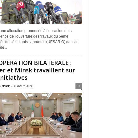
une allocution prononcée à l’occasion de sa
dence de l'ouverture des travaux du 5ème
ès des étudiants sahraouis (UESARIO) dans le
de...
PERATION BILATERALE :
er et Minsk travaillent sur
initiatives
urrier
-
8 août 2026
0