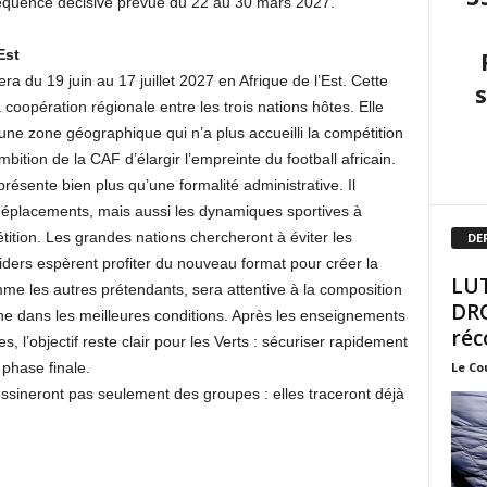
équence décisive prévue du 22 au 30 mars 2027.
Est
a du 19 juin au 17 juillet 2027 en Afrique de l’Est. Cette
 coopération régionale entre les trois nations hôtes. Elle
une zone géographique qui n’a plus accueilli la compétition
bition de la CAF d’élargir l’empreinte du football africain.
résente bien plus qu’une formalité administrative. Il
s déplacements, mais aussi les dynamiques sportives à
ition. Les grandes nations chercheront à éviter les
DE
iders espèrent profiter du nouveau format pour créer la
LUT
mme les autres prétendants, sera attentive à la composition
DRO
e dans les meilleures conditions. Après les enseignements
réc
s, l’objectif reste clair pour les Verts : sécuriser rapidement
Le Co
 phase finale.
essineront pas seulement des groupes : elles traceront déjà