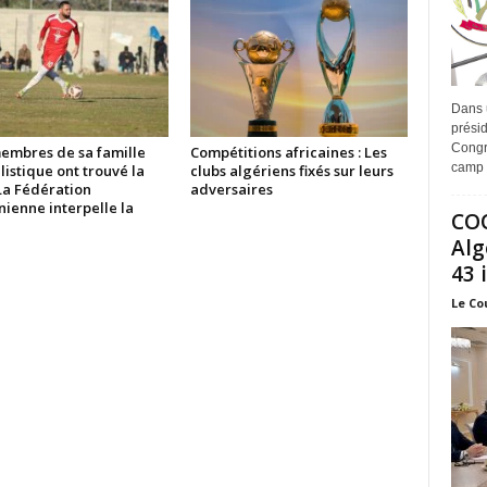
Dans 
prési
Congr
membres de sa famille
Compétitions africaines : Les
camp 
listique ont trouvé la
clubs algériens fixés sur leurs
La Fédération
adversaires
nienne interpelle la
COO
Alg
43 
Le Co