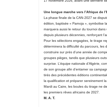
17 novembre 2026, avant une dernière s
Une longue marche vers l’Afrique de l’
La phase finale de la CAN-2027 se disputer
édition, baptisée « Pamoja », symbolise la
marquera aussi le retour du tournoi dans 
depuis plusieurs décennies, renforçant l’am
Pour les sélections engagées, le tirage rep
déterminera la difficulté du parcours, le
construire sur près d’une année de compét
groupes pièges, tandis que plusieurs outs
surprise. L’équipe nationale d’Algérie, co
de son groupe afin d’entamer sa campagn
tirés des précédentes éditions continentale
la qualification et préparer sereinement la
Mardi au Caire, les boules du tirage ne d
les premiers rêves africains de 2027.
M. A. T.