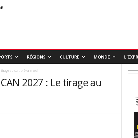
RE
PORTS
RÉGIONS
CULTURE
MONDE
L’EXP
 tirage au sort prévu mardi
 CAN 2027 : Le tirage au