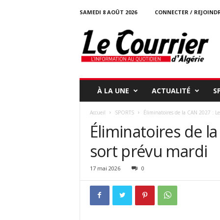
SAMEDI 8 AOÛT 2026
CONNECTER / REJOIND
l
e
c
o
u
r
r
À LA UNE
ACTUALITÉ
S
i
e
Accueil
SPORTS
Éliminatoires de la CAN 2027 : Le
r
Éliminatoires de la
-
d
sort prévu mardi
a
l
g
17 mai 2026
0
e
r
i
e
.