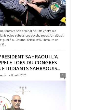
rie renforce son arsenal de lutte contre les
iants et les substances psychotropes. Un décret
if publié au Journal officiel n°57 instaure un
tif...
PRESIDENT SAHRAOUI L’A
PPELE LORS DU CONGRES
 ETUDIANTS SAHRAOUIS...
urrier
-
8 août 2026
0