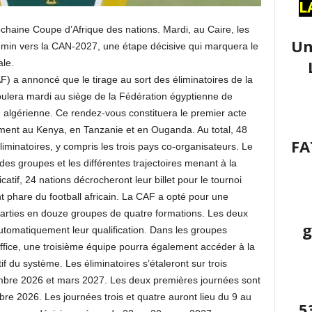
L
chaine Coupe d’Afrique des nations. Mardi, au Caire, les
Un
hemin vers la CAN-2027, une étape décisive qui marquera le
ale.
F) a annoncé que le tirage au sort des éliminatoires de la
ulera mardi au siège de la Fédération égyptienne de
e algérienne. Ce rendez-vous constituera le premier acte
tement au Kenya, en Tanzanie et en Ouganda. Au total, 48
FA
liminatoires, y compris les trois pays co-organisateurs. Le
des groupes et les différentes trajectoires menant à la
catif, 24 nations décrocheront leur billet pour le tournoi
 phare du football africain. La CAF a opté pour une
parties en douze groupes de quatre formations. Les deux
g
tomatiquement leur qualification. Dans les groupes
ffice, une troisième équipe pourra également accéder à la
tif du système. Les éliminatoires s’étaleront sur trois
embre 2026 et mars 2027. Les deux premières journées sont
 2026. Les journées trois et quatre auront lieu du 9 au
5