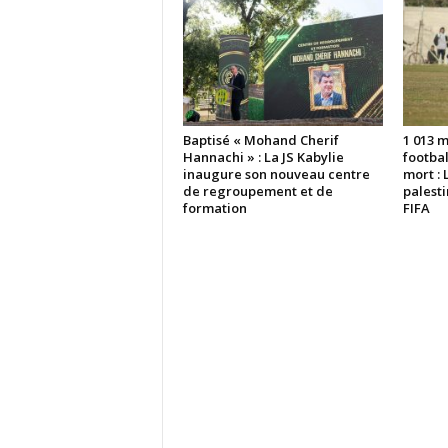
Baptisé « Mohand Cherif
1 013 
Hannachi » : La JS Kabylie
footbal
inaugure son nouveau centre
mort : 
de regroupement et de
palesti
formation
FIFA