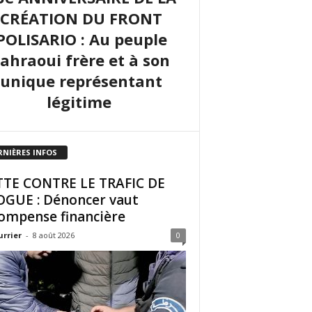
CRÉATION DU FRONT
POLISARIO : Au peuple
sahraoui frère et à son
unique représentant
légitime
RNIÈRES INFOS
TE CONTRE LE TRAFIC DE
GUE : Dénoncer vaut
ompense financière
urrier
-
8 août 2026
0