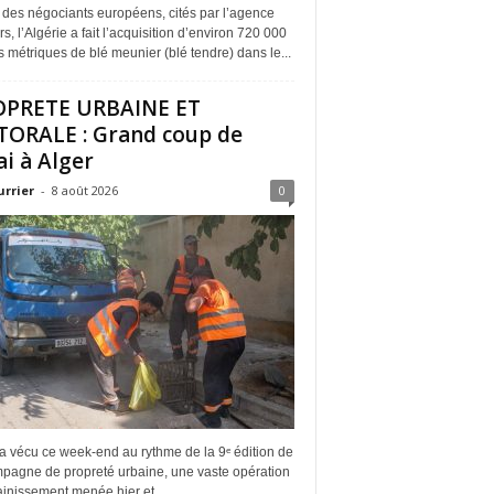
 des négociants européens, cités par l’agence
s, l’Algérie a fait l’acquisition d’environ 720 000
 métriques de blé meunier (blé tendre) dans le...
OPRETE URBAINE ET
TORALE : Grand coup de
ai à Alger
urrier
-
8 août 2026
0
a vécu ce week-end au rythme de la 9ᵉ édition de
mpagne de propreté urbaine, une vaste opération
inissement menée hier et...