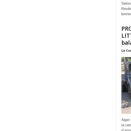
Selon
Reuter
tonnes
PR
LIT
bal
Le Co
Alger 
la ca
d’assa