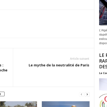
L’Algé
stupéf
exécut
disposi
LE 
Article suivant
RA
 :
Le mythe de la neutralité de Paris
DES
oche
Le Co
R