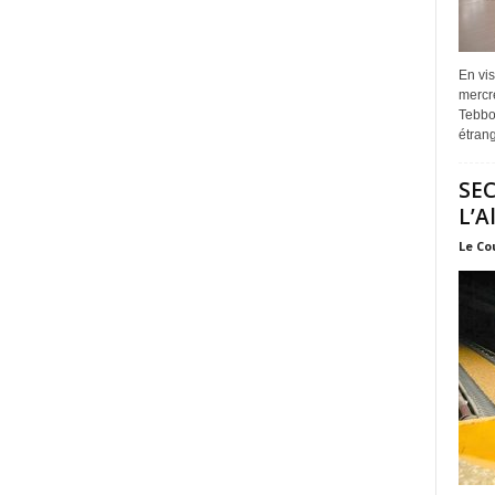
En vis
mercre
Tebbou
étrang
SEC
L’A
Le Co