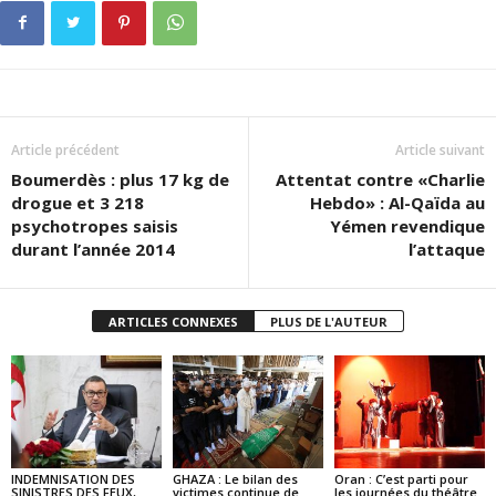
Article précédent
Article suivant
Boumerdès : plus 17 kg de
Attentat contre «Charlie
drogue et 3 218
Hebdo» : Al-Qaïda au
psychotropes saisis
Yémen revendique
durant l’année 2014
l’attaque
ARTICLES CONNEXES
PLUS DE L'AUTEUR
INDEMNISATION DES
GHAZA : Le bilan des
Oran : C’est parti pour
SINISTRES DES FEUX,
victimes continue de
les journées du théâtre