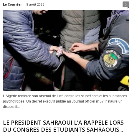
Le Courrier
-
8 août 2026
0
L’Algérie renforce son arsenal de lutte contre les stupéfiants et les substances
psychotropes. Un décret exécutif publié au Journal officiel n°57 instaure un
dispositif...
LE PRESIDENT SAHRAOUI L’A RAPPELE LORS
DU CONGRES DES ETUDIANTS SAHRAOUIS...