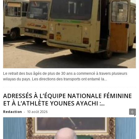
Le retrait des bus âgés de plus de 30 ans a commencé à travers plusieurs
wilayas du pays. Les directions des transports ont entamé la...
ADRESSÉS À L’ÉQUIPE NATIONALE FÉMININE
ET À L’ATHLÈTE YOUNES AYACHI :...
Redaction
-
10 août 2026
0