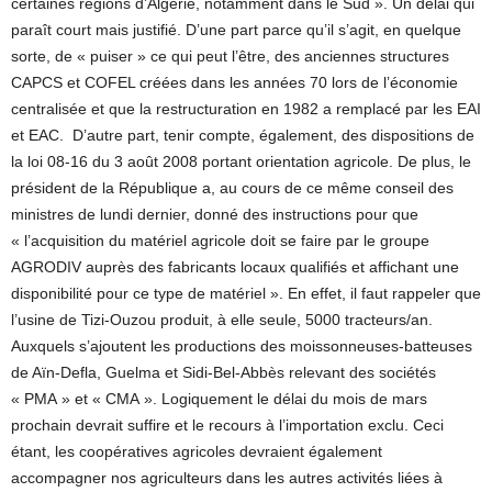
certaines régions d’Algérie, notamment dans le Sud ». Un délai qui
paraît court mais justifié. D’une part parce qu’il s’agit, en quelque
sorte, de « puiser » ce qui peut l’être, des anciennes structures
CAPCS et COFEL créées dans les années 70 lors de l’économie
centralisée et que la restructuration en 1982 a remplacé par les EAI
et EAC. D’autre part, tenir compte, également, des dispositions de
la loi 08-16 du 3 août 2008 portant orientation agricole. De plus, le
président de la République a, au cours de ce même conseil des
ministres de lundi dernier, donné des instructions pour que
« l’acquisition du matériel agricole doit se faire par le groupe
AGRODIV auprès des fabricants locaux qualifiés et affichant une
disponibilité pour ce type de matériel ». En effet, il faut rappeler que
l’usine de Tizi-Ouzou produit, à elle seule, 5000 tracteurs/an.
Auxquels s’ajoutent les productions des moissonneuses-batteuses
de Aïn-Defla, Guelma et Sidi-Bel-Abbès relevant des sociétés
« PMA » et « CMA ». Logiquement le délai du mois de mars
prochain devrait suffire et le recours à l’importation exclu. Ceci
étant, les coopératives agricoles devraient également
accompagner nos agriculteurs dans les autres activités liées à