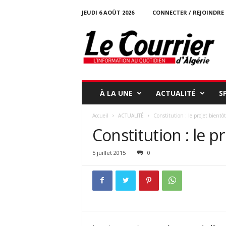
JEUDI 6 AOÛT 2026
CONNECTER / REJOINDRE
l
e
c
o
u
r
r
À LA UNE
ACTUALITÉ
S
i
e
Accueil
ACTUALITÉ
Constitution : le projet bientôt
r
Constitution : le pr
-
d
a
5 juillet 2015
0
l
g
e
r
i
e
.