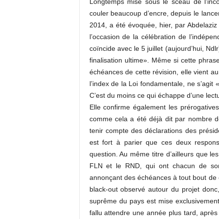
Longtemps mise sous le sceau de l’incon
c
couler beaucoup d’encre, depuis le lanc
o
2014, a été évoquée, hier, par Abdelaziz
m
l’occasion de la célébration de l’indépe
coïncide avec le 5 juillet (aujourd’hui, Nd
finalisation ultime». Même si cette phrase
échéances de cette révision, elle vient 
l’index de la Loi fondamentale, ne s’agit
C’est du moins ce qui échappe d’une lectu
Elle confirme également les prérogatives
comme cela a été déjà dit par nombre de 
tenir compte des déclarations des présid
est fort à parier que ces deux respons
question. Au même titre d’ailleurs que le
FLN et le RND, qui ont chacun de son 
annonçant des échéances à tout bout de c
black-out observé autour du projet donc, 
suprême du pays est mise exclusivement 
fallu attendre une année plus tard, après