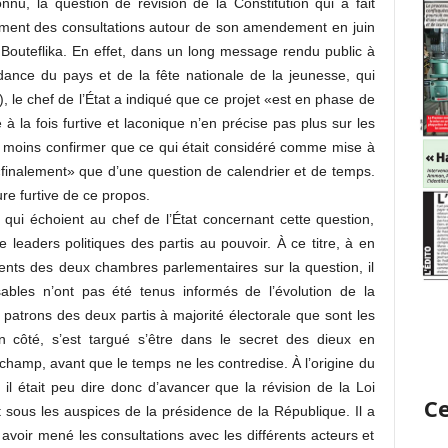
nu, la question de révision de la Constitution qui a fait
ement des consultations autour de son amendement en juin
 Bouteflika. En effet, dans un long message rendu public à
ndance du pays et de la fête nationale de la jeunesse, qui
lr), le chef de l’État a indiqué que ce projet «est en phase de
 à la fois furtive et laconique n’en précise pas plus sur les
au moins confirmer que ce qui était considéré comme mise à
 «finalement» que d’une question de calendrier et de temps.
re furtive de ce propos.
 qui échoient au chef de l’État concernant cette question,
leaders politiques des partis au pouvoir. À ce titre, à en
ents des deux chambres parlementaires sur la question, il
ables n’ont pas été tenus informés de l’évolution de la
s patrons des deux partis à majorité électorale que sont les
côté, s’est targué s’être dans le secret des dieux en
hamp, avant que le temps ne les contredise. À l’origine du
il était peu dire donc d’avancer que la révision de la Loi
Ce
sous les auspices de la présidence de la République. Il a
 avoir mené les consultations avec les différents acteurs et