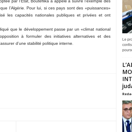
optée par l’État, Bouteflika a appelé à suivre l’exemple des
que l’Algérie. Pour lui, si ces pays sont des «puissances»
lisé les capacités nationales publiques et privées et ont
ndiqué que le développement passe par un «climat national
pposition à formuler des initiatives alternatives et des
Le pro
’assurer d’une stabilité politique interne.
confis
poursu
L’A
MO
INT
juda
Reda