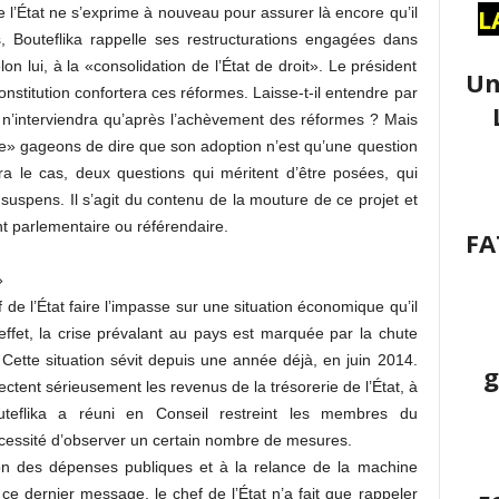
L
e l’État ne s’exprime à nouveau pour assurer là encore qu’il
s, Bouteflika rappelle ses restructurations engagées dans
on lui, à la «consolidation de l’État de droit». Le président
Un
nstitution confortera ces réformes. Laisse-t-il entendre par
e n’interviendra qu’après l’achèvement des réformes ? Mais
le» gageons de dire que son adoption n’est qu’une question
a le cas, deux questions qui méritent d’être posées, qui
uspens. Il s’agit du contenu de la mouture de ce projet et
t parlementaire ou référendaire.
FA
»
 de l’État faire l’impasse sur une situation économique qu’il
effet, la crise prévalant au pays est marquée par la chute
Cette situation sévit depuis une année déjà, en juin 2014.
g
ctent sérieusement les revenus de la trésorerie de l’État, à
uteflika a réuni en Conseil restreint les membres du
nécessité d’observer un certain nombre de mesures.
ion des dépenses publiques et à la relance de la machine
s ce dernier message, le chef de l’État n’a fait que rappeler