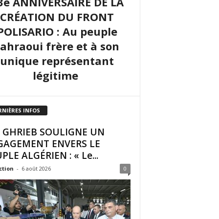
3e ANNIVERSAIRE DE LA
CRÉATION DU FRONT
POLISARIO : Au peuple
sahraoui frère et à son
unique représentant
légitime
RNIÈRES INFOS
I GHRIEB SOULIGNE UN
GAGEMENT ENVERS LE
PLE ALGÉRIEN : « Le...
ction
-
6 août 2026
0