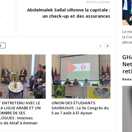
Article suivant
Abdelmalek Sellal sillonne la capitale :
a
un check-up et des assurances
Le min
la Com
africa
R
GHA
Net
ret
Reda
ST ENTRETENU AVEC LE
UNION DES ÉTUDIANTS
LA LIGUE ARABE ET UN
SAHRAOUIS : Le 5e Congrès du
OMBRE DE SES
5 au 7 août à El-Ayoun
GUES : Intenses
tés de Attaf à Amman