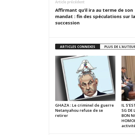
Article précédent
Affirmant qu’il ira au terme de son
mandat : fin des spéculations sur l
succession
ARTICLES CONNEXES
PLUS DE L'AUTEU
GHAZA : Le criminel de guerre
IL S’E
Netanyahou refuse de se
SG DE 
retirer
BON N
HOMOLO
activi