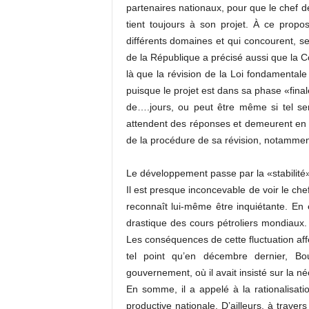
partenaires nationaux, pour que le chef d
tient toujours à son projet. À ce propo
différents domaines et qui concourent, sel
de la République a précisé aussi que la Co
là que la révision de la Loi fondamental
puisque le projet est dans sa phase «fina
de….jours, ou peut être même si tel ser
attendent des réponses et demeurent en s
de la procédure de sa révision, notammen
Le développement passe par la «stabilité
Il est presque inconcevable de voir le chef
reconnaît lui-même être inquiétante. En 
drastique des cours pétroliers mondiaux. 
Les conséquences de cette fluctuation affe
tel point qu’en décembre dernier, Bo
gouvernement, où il avait insisté sur la 
En somme, il a appelé à la rationalisat
productive nationale. D’ailleurs, à traver