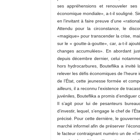
ses appréhensions et renouveler ses 
économique mondiale», a-t-il souligné. Si
en l’invitant à faire preuve d’une «ration
Attendu pour la circonstance, le disco
«magique» pour transcender la crise, mai
sur le « goutte-à-goutte», car, a-t-il aj
changes accumulées». En abordant juste
depuis décembre dernier, celui notamment 
hors hydrocarbures, Bouteflika a invité 
relever les défis économiques de l’heure i
de l’État, cette jeunesse formée et compé
ailleurs, il a reconnu l’existence de tracas
juvéniles, Bouteflika a promis d’endigue
Il s’agit pour lui de pesanteurs bureauc
d’investir, lequel, s’engage le chef de l’Éta
précisé. Pour cette dernière, le gouvernem
marché informel afin de préserver l’écono
le facteur contraignant numéro un de «l’i