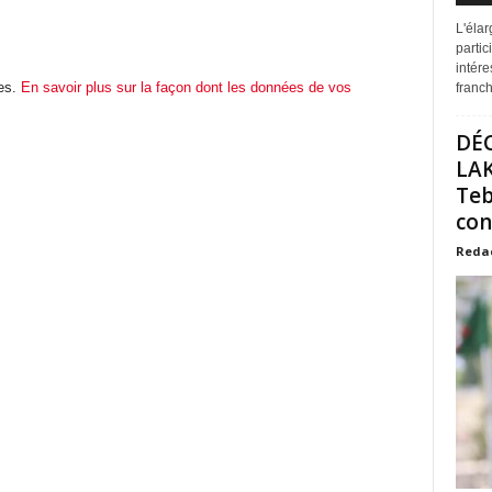
L'éla
partic
intére
les.
En savoir plus sur la façon dont les données de vos
franchi
DÉ
LAK
Teb
con
Reda