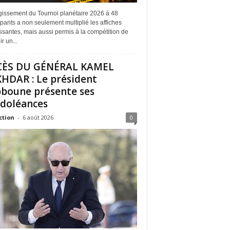
rgissement du Tournoi planétaire 2026 à 48
ipants a non seulement multiplié les affiches
ssantes, mais aussi permis à la compétition de
r un...
CÈS DU GÉNÉRAL KAMEL
HDAR : Le président
boune présente ses
doléances
ction
-
6 août 2026
0