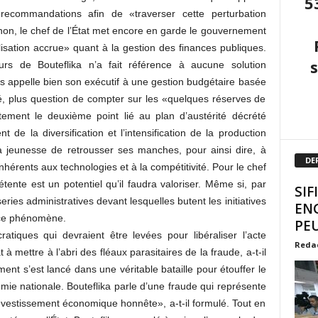
5
recommandations afin de «traverser cette perturbation
non, le chef de l’État met encore en garde le gouvernement
alisation accrue» quant à la gestion des finances publiques.
urs de Bouteflika n’a fait référence à aucune solution
s appelle bien son exécutif à une gestion budgétaire basée
outé, plus question de compter sur les «quelques réserves de
ment le deuxième point lié au plan d’austérité décrété
de la diversification et l’intensification de la production
la jeunesse de retrousser ses manches, pour ainsi dire, à
DE
nhérents aux technologies et à la compétitivité. Pour le chef
tente est un potentiel qu’il faudra valoriser. Même si, par
SIF
series administratives devant lesquelles butent les initiatives
EN
r ce phénomène.
PEU
ratiques qui devraient être levées pour libéraliser l’acte
Reda
t à mettre à l’abri des fléaux parasitaires de la fraude, a-t-il
ent s’est lancé dans une véritable bataille pour étouffer le
mie nationale. Bouteflika parle d’une fraude qui représente
nvestissement économique honnête», a-t-il formulé. Tout en