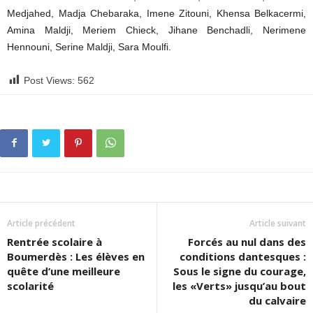
Medjahed, Madja Chebaraka, Imene Zitouni, Khensa Belkacermi,
Amina Maldji, Meriem Chieck, Jihane Benchadli, Nerimene
Hennouni, Serine Maldji, Sara Moulfi.
Post Views:
562
Article précédent
Article suivant
Rentrée scolaire à
Forcés au nul dans des
Boumerdès : Les élèves en
conditions dantesques :
quête d’une meilleure
Sous le signe du courage,
scolarité
les «Verts» jusqu’au bout
du calvaire