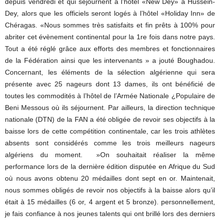
depuis vendredi et qui séjournent à l’hôtel «New Dey» à Hussein-
Dey, alors que les officiels seront logés à l’hôtel «Holiday Inn» de
Chéragas. «Nous sommes très satisfaits et fin prêts à 100% pour
abriter cet évènement continental pour la 1re fois dans notre pays.
Tout a été réglé grâce aux efforts des membres et fonctionnaires
de la Fédération ainsi que les intervenants » a jouté Boughadou.
Concernant, les éléments de la sélection algérienne qui sera
présente avec 25 nageurs dont 13 dames, ils ont bénéficié de
toutes les commodités à l’hôtel de l’Armée Nationale ¿Populaire de
Beni Messous où ils séjournent. Par ailleurs, la direction technique
nationale (DTN) de la FAN a été obligée de revoir ses objectifs à la
baisse lors de cette compétition continentale, car les trois athlètes
absents sont considérés comme les trois meilleurs nageurs
algériens du moment. »On souhaitait réaliser la même
performance lors de la dernière édition disputée en Afrique du Sud
où nous avons obtenu 20 médailles dont sept en or. Maintenait,
nous sommes obligés de revoir nos objectifs à la baisse alors qu’il
était à 15 médailles (6 or, 4 argent et 5 bronze). personnellement,
je fais confiance à nos jeunes talents qui ont brillé lors des derniers