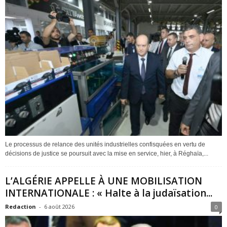
Le processus de relance des unités industrielles confisquées en vertu de
décisions de justice se poursuit avec la mise en service, hier, à Réghaïa,...
L’ALGÉRIE APPELLE À UNE MOBILISATION
INTERNATIONALE : « Halte à la judaïsation...
Redaction
-
6 août 2026
0