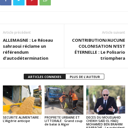
Article précédent
Article suivant
ALLEMAGNE : Le Réseau
CONTRIBUTION/AUCUNE
sahraoui réclame un
COLONISATION N’EST
référendum
ÉTERNELLE : Le Polisario
d’autodétermination
triomphera
ARTICLES CONNEXES
PLUS DE L'AUTEUR
SECURITE ALIMENTAIRE :
PROPRETE URBAINE ET
DECES DU MOUDJAHID
L’Algérie anticipe
LITTORALE : Grand coup
CHEIKH SAÏD EL HADJ
de balai à Alger
MOHAMED BEN BRAHIM
KAABACHE : Le président