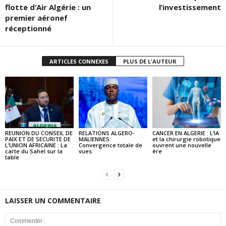
flotte d’Air Algérie : un
l’investissement
premier aéronef
réceptionné
ARTICLES CONNEXES
PLUS DE L'AUTEUR
REUNION DU CONSEIL DE
RELATIONS ALGERO-
CANCER EN ALGERIE : L’IA
PAIX ET DE SECURITE DE
MALIENNES:
et la chirurgie robotique
L’UNION AFRICAINE : La
Convergence totale de
ouvrent une nouvelle
carte du Sahel sur la
vues
ère
table
LAISSER UN COMMENTAIRE