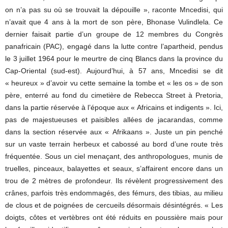
on n’a pas su où se trouvait la dépouille », raconte Mncedisi, qui
n’avait que 4 ans à la mort de son père, Bhonase Vulindlela. Ce
dernier faisait partie d’un groupe de 12 membres du Congrès
panafricain (PAC), engagé dans la lutte contre l’apartheid, pendus
le 3 juillet 1964 pour le meurtre de cinq Blancs dans la province du
Cap-Oriental (sud-est). Aujourd’hui, à 57 ans, Mncedisi se dit
« heureux » d’avoir vu cette semaine la tombe et « les os » de son
père, enterré au fond du cimetière de Rebecca Street à Pretoria,
dans la partie réservée à l’époque aux « Africains et indigents ». Ici,
pas de majestueuses et paisibles allées de jacarandas, comme
dans la section réservée aux « Afrikaans ». Juste un pin penché
sur un vaste terrain herbeux et cabossé au bord d’une route très
fréquentée. Sous un ciel menaçant, des anthropologues, munis de
truelles, pinceaux, balayettes et seaux, s’affairent encore dans un
trou de 2 mètres de profondeur. Ils révèlent progressivement des
crânes, parfois très endommagés, des fémurs, des tibias, au milieu
de clous et de poignées de cercueils désormais désintégrés. « Les
doigts, côtes et vertèbres ont été réduits en poussière mais pour