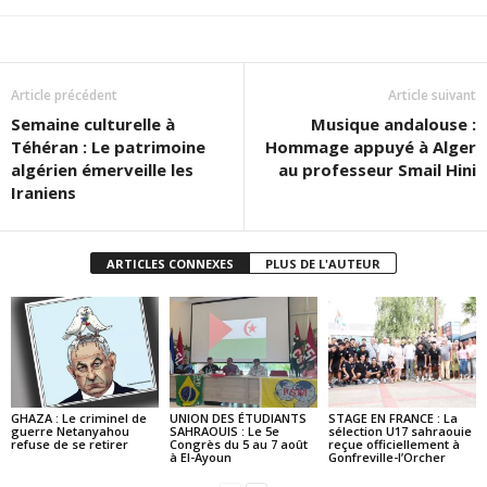
Article précédent
Article suivant
Semaine culturelle à
Musique andalouse :
Téhéran : Le patrimoine
Hommage appuyé à Alger
algérien émerveille les
au professeur Smail Hini
Iraniens
ARTICLES CONNEXES
PLUS DE L'AUTEUR
GHAZA : Le criminel de
UNION DES ÉTUDIANTS
STAGE EN FRANCE : La
guerre Netanyahou
SAHRAOUIS : Le 5e
sélection U17 sahraouie
refuse de se retirer
Congrès du 5 au 7 août
reçue officiellement à
à El-Ayoun
Gonfreville-l’Orcher