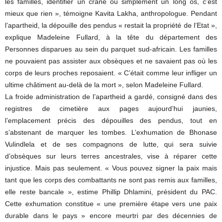
les familles, identifier un crâne ou simplement un long os, c’est
mieux que rien », témoigne Kavita Lakha, anthropologue. Pendant
l’apartheid, la dépouille des pendus « restait la propriété de l’Etat »,
explique Madeleine Fullard, à la tête du département des
Personnes disparues au sein du parquet sud-africain. Les familles
ne pouvaient pas assister aux obsèques et ne savaient pas où les
corps de leurs proches reposaient. « C’était comme leur infliger un
ultime châtiment au-delà de la mort », selon Madeleine Fullard.
La froide administration de l’apartheid a gardé, consigné dans des
registres de cimetière aux pages aujourd’hui jaunies,
l’emplacement précis des dépouilles des pendus, tout en
s’abstenant de marquer les tombes. L’exhumation de Bhonase
Vulindlela et de ses compagnons de lutte, qui sera suivie
d’obsèques sur leurs terres ancestrales, vise à réparer cette
injustice. Mais pas seulement. « Vous pouvez signer la paix mais
tant que les corps des combattants ne sont pas remis aux familles,
elle reste bancale », estime Phillip Dhlamini, président du PAC.
Cette exhumation constitue « une première étape vers une paix
durable dans le pays » encore meurtri par des décennies de