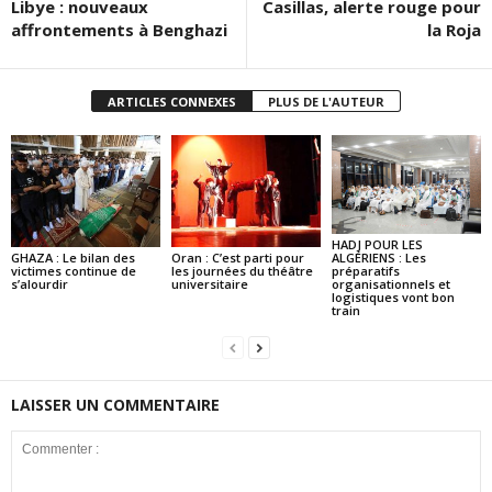
Libye : nouveaux
Casillas, alerte rouge pour
affrontements à Benghazi
la Roja
ARTICLES CONNEXES
PLUS DE L'AUTEUR
HADJ POUR LES
GHAZA : Le bilan des
Oran : C’est parti pour
ALGÉRIENS : Les
victimes continue de
les journées du théâtre
préparatifs
s’alourdir
universitaire
organisationnels et
logistiques vont bon
train
LAISSER UN COMMENTAIRE