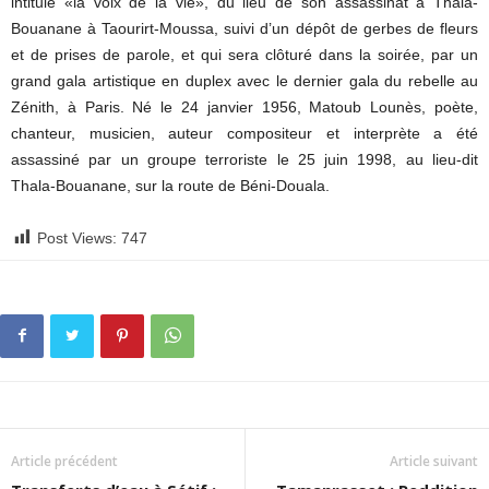
intitulé «la voix de la vie», du lieu de son assassinat à Thala-
Bouanane à Taourirt-Moussa, suivi d’un dépôt de gerbes de fleurs
et de prises de parole, et qui sera clôturé dans la soirée, par un
grand gala artistique en duplex avec le dernier gala du rebelle au
Zénith, à Paris. Né le 24 janvier 1956, Matoub Lounès, poète,
chanteur, musicien, auteur compositeur et interprète a été
assassiné par un groupe terroriste le 25 juin 1998, au lieu-dit
Thala-Bouanane, sur la route de Béni-Douala.
Post Views:
747
Article précédent
Article suivant