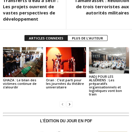
Transferts d’eau à Sétif :
Tamanrasset : Reddition
Les projets ouvrent de
de trois terroristes aux
vastes perspectives de
autorités militaires
développement
ARTICLES CONNEXES
PLUS DE L'AUTEUR
HADJ POUR LES
GHAZA : Le bilan des
Oran : C’est parti pour
ALGÉRIENS : Les
victimes continue de
les journées du théâtre
préparatifs
s’alourdir
universitaire
organisationnels et
logistiques vont bon
train
L'ÉDITION DU JOUR EN PDF