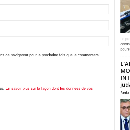
Le pro
confis
poursu
ns ce navigateur pour la prochaine fois que je commenterai.
L’A
MO
INT
juda
les.
En savoir plus sur la façon dont les données de vos
Reda