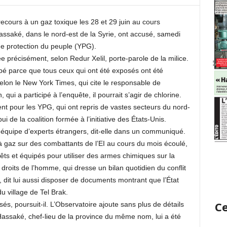
 recours à un gaz toxique les 28 et 29 juin au cours
ssaké, dans le nord-est de la Syrie, ont accusé, samedi
 de protection du peuple (YPG).
 précisément, selon Redur Xelil, porte-parole de la milice.
 parce que tous ceux qui ont été exposés ont été
 Selon le New York Times, qui cite le responsable de
qui a participé à l’enquête, il pourrait s’agir de chlorine.
t pour les YPG, qui ont repris de vastes secteurs du nord-
ui de la coalition formée à l’initiative des États-Unis.
 équipe d’experts étrangers, dit-elle dans un communiqué.
à gaz sur des combattants de l’EI au cours du mois écoulé,
prêts et équipés pour utiliser des armes chimiques sur la
 droits de l’homme, qui dresse un bilan quotidien du conflit
, dit lui aussi disposer de documents montrant que l’État
du village de Tel Brak.
Ce
s, poursuit-il. L’Observatoire ajoute sans plus de détails
assaké, chef-lieu de la province du même nom, lui a été