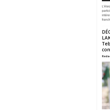
L'éla
partic
intére
franchi
DÉ
LAK
Teb
con
Reda