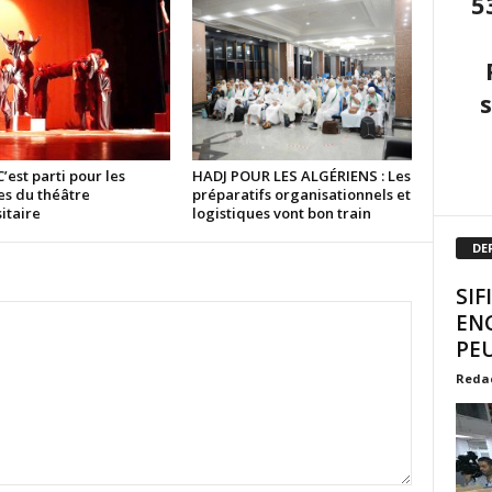
5
C’est parti pour les
HADJ POUR LES ALGÉRIENS : Les
es du théâtre
préparatifs organisationnels et
itaire
logistiques vont bon train
DE
SIF
EN
PEU
Reda