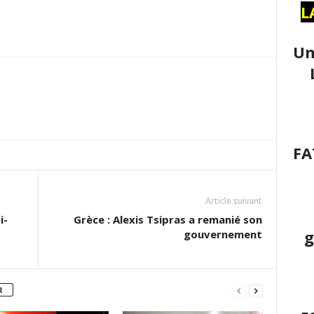
L
Un
FA
Article suivant
i-
Grèce : Alexis Tsipras a remanié son
g
gouvernement
R