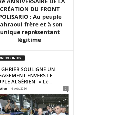
3e ANNIVERSAIRE DE LA
CRÉATION DU FRONT
POLISARIO : Au peuple
sahraoui frère et à son
unique représentant
légitime
RNIÈRES INFOS
I GHRIEB SOULIGNE UN
GAGEMENT ENVERS LE
PLE ALGÉRIEN : « Le...
ction
-
6 août 2026
0