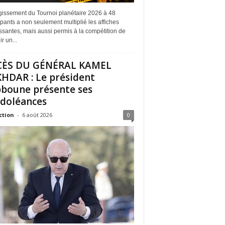
rgissement du Tournoi planétaire 2026 à 48
ipants a non seulement multiplié les affiches
ssantes, mais aussi permis à la compétition de
r un...
CÈS DU GÉNÉRAL KAMEL
HDAR : Le président
boune présente ses
doléances
ction
-
6 août 2026
0