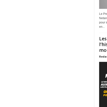
Le Pre
Netan
pour s
en...
Les
l’h
mon
Reda