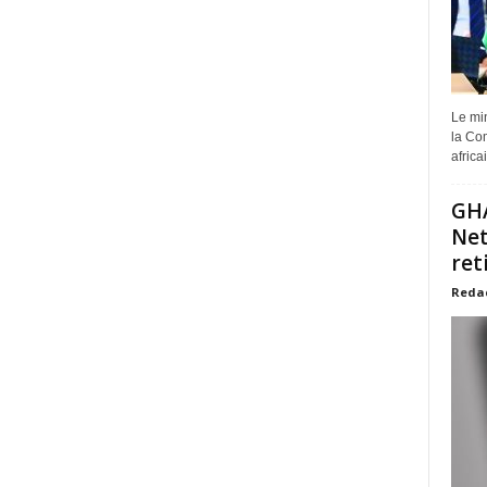
Le min
la Com
africa
GHA
Net
ret
Reda