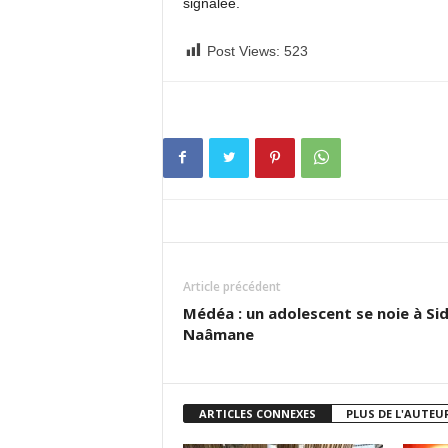
signalée.
Post Views:
523
Article précédent
Médéa : un adolescent se noie à Sid
Naâmane
ARTICLES CONNEXES
PLUS DE L'AUTEU