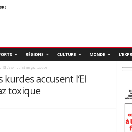
NDRE
PORTS
RÉGIONS
CULTURE
MONDE
L’EXP
 l’EI d’avoir utilisé un gaz toxique
ns kurdes accusent l’EI
gaz toxique