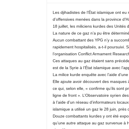
c
o
Les djihadistes de l’État islamique ont eu
m
d’offensives menées dans la province d’Ha
18 juillet, les miliciens kurdes des Unités
La nature de ce gaz n’a pu être déterminée
Aucun combattant des YPG n’y a succombé
rapidement hospitalisés, a-t-il poursuivi.
l’organisation Conflict Armament Research, 
Ces attaques au gaz étaient sans précéden
est de la Syrie à l’État islamique avec l’app
La milice kurde enquête avec l’aide d’une
Elle ajoute avoir découvert des masques 
ce qui, selon elle, « confirme qu’ils sont 
ligne de front ». L’Observatoire syrien des
à l’aide d’un réseau d’informateurs locaux
islamique a utilisé un gaz le 28 juin, près 
Douze combattants kurdes y ont été exposé
qu’une autre attaque au gaz survenue à H