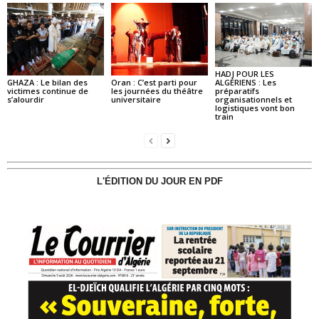
HADJ POUR LES
GHAZA : Le bilan des
Oran : C’est parti pour
ALGÉRIENS : Les
victimes continue de
les journées du théâtre
préparatifs
s’alourdir
universitaire
organisationnels et
logistiques vont bon
train
L'ÉDITION DU JOUR EN PDF