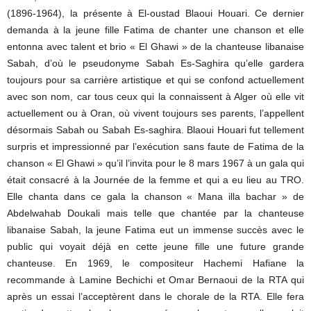
(1896-1964), la présente à El-oustad Blaoui Houari. Ce dernier
demanda à la jeune fille Fatima de chanter une chanson et elle
entonna avec talent et brio « El Ghawi » de la chanteuse libanaise
Sabah, d’où le pseudonyme Sabah Es-Saghira qu’elle gardera
toujours pour sa carrière artistique et qui se confond actuellement
avec son nom, car tous ceux qui la connaissent à Alger où elle vit
actuellement ou à Oran, où vivent toujours ses parents, l’appellent
désormais Sabah ou Sabah Es-saghira. Blaoui Houari fut tellement
surpris et impressionné par l’exécution sans faute de Fatima de la
chanson « El Ghawi » qu’il l’invita pour le 8 mars 1967 à un gala qui
était consacré à la Journée de la femme et qui a eu lieu au TRO.
Elle chanta dans ce gala la chanson « Mana illa bachar » de
Abdelwahab Doukali mais telle que chantée par la chanteuse
libanaise Sabah, la jeune Fatima eut un immense succès avec le
public qui voyait déjà en cette jeune fille une future grande
chanteuse. En 1969, le compositeur Hachemi Hafiane la
recommande à Lamine Bechichi et Omar Bernaoui de la RTA qui
après un essai l’acceptèrent dans le chorale de la RTA. Elle fera