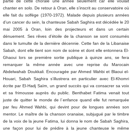
partie de cette chorale une année seulement car elle voulait
chanter en solo. De retour à Oran, elle s’inscrit au conservatoire où
elle fait du solfège (1970-1972). Malade depuis plusieurs années
d’un cancer du sein, la chanteuse Sabah Saghira est décédée le 20
mai 2005 à Oran, loin des projecteurs et dans un certain
dénuement. Ses rêves d’étoile de la chanson se sont consumés
dans le tumulte de la dernière décennie. Cette fan de la Libanaise
Sabah, dont elle tient son nom de scène et dont elle entonnera El-
Ghaoui lors se première sortie publique à quinze ans, se fera
remarquer la même année avec une reprise du Marocain
Abdelwahab Doukkali. Encouragée par Ahmed Wahbi et Blaoui el-
Houari, Sabah Saghira s’illustrera en particulier avec El-Khomri
écrite par El-Hadj Saïm, un grand succès qui va consacrer sa voix
et sa frimousse auprès du public. Benthabet Fatima venait tout
juste de quitter le monde de l´enfance quand elle fut remarquée
par feu Ahmed Wahbi, qui devint pour de longues années son
mentor. Le maître de la chanson oranaise, subjugué par le timbre
de la voix de la jeune Fatima, lui donna le nom de Sabah Saghira,
une façon pour lui de prédire à la jeune chanteuse le même