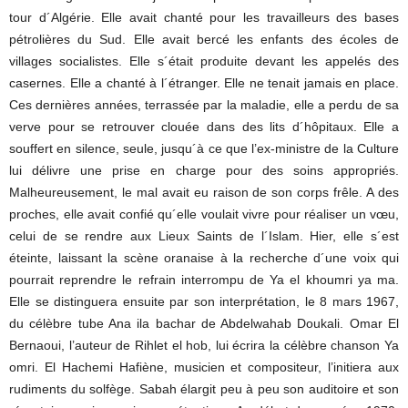
tour d´Algérie. Elle avait chanté pour les travailleurs des bases
pétrolières du Sud. Elle avait bercé les enfants des écoles de
villages socialistes. Elle s´était produite devant les appelés des
casernes. Elle a chanté à l´étranger. Elle ne tenait jamais en place.
Ces dernières années, terrassée par la maladie, elle a perdu de sa
verve pour se retrouver clouée dans des lits d´hôpitaux. Elle a
souffert en silence, seule, jusqu´à ce que l’ex-ministre de la Culture
lui délivre une prise en charge pour des soins appropriés.
Malheureusement, le mal avait eu raison de son corps frêle. A des
proches, elle avait confié qu´elle voulait vivre pour réaliser un vœu,
celui de se rendre aux Lieux Saints de l´Islam. Hier, elle s´est
éteinte, laissant la scène oranaise à la recherche d´une voix qui
pourrait reprendre le refrain interrompu de Ya el khoumri ya ma.
Elle se distinguera ensuite par son interprétation, le 8 mars 1967,
du célèbre tube Ana ila bachar de Abdelwahab Doukali. Omar El
Bernaoui, l’auteur de Rihlet el hob, lui écrira la célèbre chanson Ya
omri. El Hachemi Hafiène, musicien et compositeur, l’initiera aux
rudiments du solfège. Sabah élargit peu à peu son auditoire et son