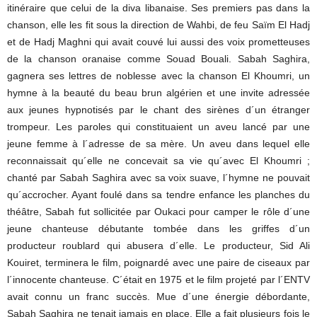
itinéraire que celui de la diva libanaise. Ses premiers pas dans la
chanson, elle les fit sous la direction de Wahbi, de feu Saïm El Hadj
et de Hadj Maghni qui avait couvé lui aussi des voix prometteuses
de la chanson oranaise comme Souad Bouali. Sabah Saghira,
gagnera ses lettres de noblesse avec la chanson El Khoumri, un
hymne à la beauté du beau brun algérien et une invite adressée
aux jeunes hypnotisés par le chant des sirènes d´un étranger
trompeur. Les paroles qui constituaient un aveu lancé par une
jeune femme à l´adresse de sa mère. Un aveu dans lequel elle
reconnaissait qu´elle ne concevait sa vie qu´avec El Khoumri ;
chanté par Sabah Saghira avec sa voix suave, l´hymne ne pouvait
qu´accrocher. Ayant foulé dans sa tendre enfance les planches du
théâtre, Sabah fut sollicitée par Oukaci pour camper le rôle d´une
jeune chanteuse débutante tombée dans les griffes d´un
producteur roublard qui abusera d´elle. Le producteur, Sid Ali
Kouiret, terminera le film, poignardé avec une paire de ciseaux par
l´innocente chanteuse. C´était en 1975 et le film projeté par l´ENTV
avait connu un franc succès. Mue d´une énergie débordante,
Sabah Saghira ne tenait jamais en place. Elle a fait plusieurs fois le