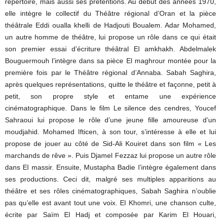
répertoire, mais aussi ses prétentions. Au début des années 1970,
elle intègre le collectif du Théâtre régional d’Oran et la pièce
théâtrale Eddi oualla khelli de Hadjouti Boualem. Adar Mohamed,
un autre homme de théâtre, lui propose un rôle dans ce qui était
son premier essai d’écriture théâtral El amkhakh. Abdelmalek
Bouguermouh l’intègre dans sa pièce El maghrour montée pour la
première fois par le Théâtre régional d’Annaba. Sabah Saghira,
après quelques représentations, quitte le théâtre et façonne, petit à
petit, son propre style et entame une expérience
cinématographique. Dans le film Le silence des cendres, Youcef
Sahraoui lui propose le rôle d’une jeune fille amoureuse d’un
moudjahid. Mohamed Ifticen, à son tour, s’intéresse à elle et lui
propose de jouer au côté de Sid-Ali Kouiret dans son film « Les
marchands de rêve ». Puis Djamel Fezzaz lui propose un autre rôle
dans El massir. Ensuite, Mustapha Badie l’intègre également dans
ses productions. Ceci dit, malgré ses multiples apparitions au
théâtre et ses rôles cinématographiques, Sabah Saghira n’oublie
pas qu’elle est avant tout une voix. El Khomri, une chanson culte,
écrite par Saïm El Hadj et composée par Karim El Houari,