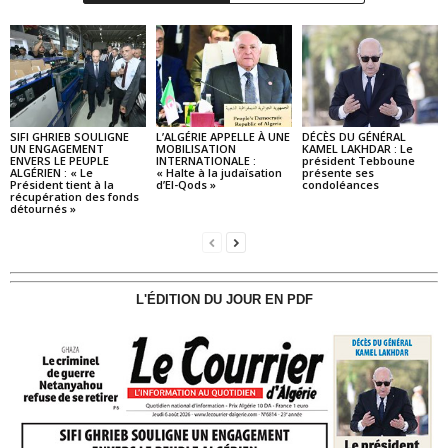
SIFI GHRIEB SOULIGNE
L’ALGÉRIE APPELLE À UNE
DÉCÈS DU GÉNÉRAL
UN ENGAGEMENT
MOBILISATION
KAMEL LAKHDAR : Le
ENVERS LE PEUPLE
INTERNATIONALE :
président Tebboune
ALGÉRIEN : « Le
« Halte à la judaïsation
présente ses
Président tient à la
d’El-Qods »
condoléances
récupération des fonds
détournés »
L'ÉDITION DU JOUR EN PDF