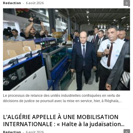
Redaction
-
6 août 2026
0
Le processus de relance des unités industrielles confisquées en vertu de
décisions de justice se poursuit avec la mise en service, hier, à Réghaïa,...
L’ALGÉRIE APPELLE À UNE MOBILISATION
INTERNATIONALE : « Halte à la judaïsation...
Redaction
-
6 août 2026
0