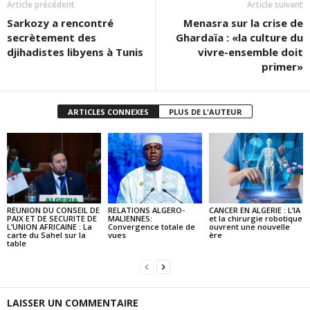
Article précédent
Article suivant
Sarkozy a rencontré
Menasra sur la crise de
secrètement des
Ghardaïa : «la culture du
djihadistes libyens à Tunis
vivre-ensemble doit
primer»
ARTICLES CONNEXES
PLUS DE L'AUTEUR
REUNION DU CONSEIL DE
RELATIONS ALGERO-
CANCER EN ALGERIE : L’IA
PAIX ET DE SECURITE DE
MALIENNES:
et la chirurgie robotique
L’UNION AFRICAINE : La
Convergence totale de
ouvrent une nouvelle
carte du Sahel sur la
vues
ère
table
LAISSER UN COMMENTAIRE