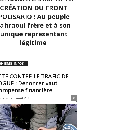
CRÉATION DU FRONT
POLISARIO : Au peuple
sahraoui frère et à son
unique représentant
légitime
RNIÈRES INFOS
TE CONTRE LE TRAFIC DE
GUE : Dénoncer vaut
ompense financière
urrier
-
8 août 2026
0