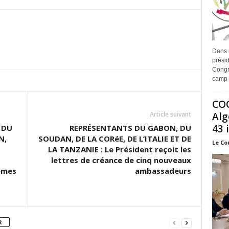
Dans 
prési
Congr
camp 
COO
Article suivant
Alg
43 
 DU
REPRÉSENTANTS DU GABON, DU
N,
SOUDAN, DE LA CORéE, DE L’ITALIE ET DE
Le Co
E
LA TANZANIE : Le Président reçoit les
lettres de créance de cinq nouveaux
èmes
ambassadeurs
R