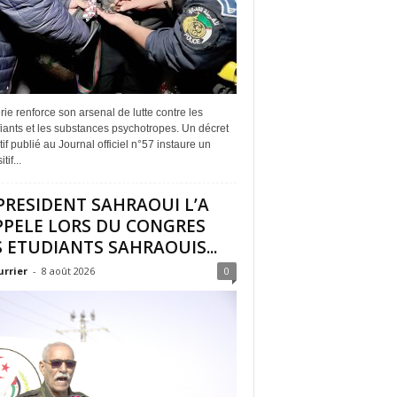
rie renforce son arsenal de lutte contre les
iants et les substances psychotropes. Un décret
if publié au Journal officiel n°57 instaure un
tif...
PRESIDENT SAHRAOUI L’A
PPELE LORS DU CONGRES
 ETUDIANTS SAHRAOUIS...
urrier
-
8 août 2026
0