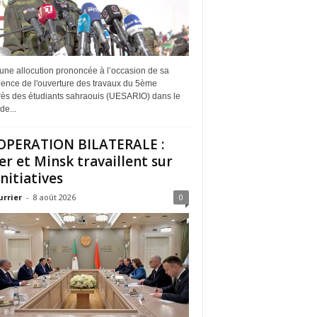
une allocution prononcée à l’occasion de sa
dence de l'ouverture des travaux du 5ème
ès des étudiants sahraouis (UESARIO) dans le
de...
PERATION BILATERALE :
er et Minsk travaillent sur
initiatives
urrier
-
8 août 2026
0