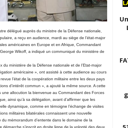
L
Un
tre délégué auprès du ministre de la Défense nationale,
pulaire, a reçu en audience, mardi au siège de l’état-major
ales américaines en Europe et en Afrique, Commandant
l George Wikoff, a indiqué un communiqué du ministère de
FA
 du ministère de la Défense nationale et de l’Etat-major
égation américaine », ont assisté à cette audience au cours
revue l’état de la coopération militaire entre les deux pays
tions d’intérêt commun », a ajouté la même source. A cette
g
s une allocution la bienvenue au Commandant des Forces
e, ainsi qu’à sa délégation, avant d’affirmer que les
uvelle dynamique, comme en témoigne l’échange de visites
ions militaires bilatérales connaissent une nouvelle
e du mémorandum d’entente dans le domaine de la
5
te démarche s’inscrit en droite ligne de la volonté des deux