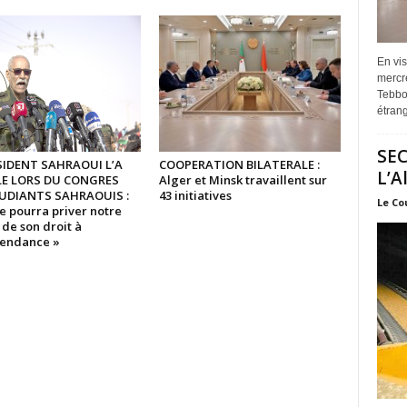
En vis
mercre
Tebbou
étrang
SEC
SIDENT SAHRAOUI L’A
COOPERATION BILATERALE :
L’A
LE LORS DU CONGRES
Alger et Minsk travaillent sur
UDIANTS SAHRAOUIS :
43 initiatives
Le Co
e pourra priver notre
de son droit à
pendance »