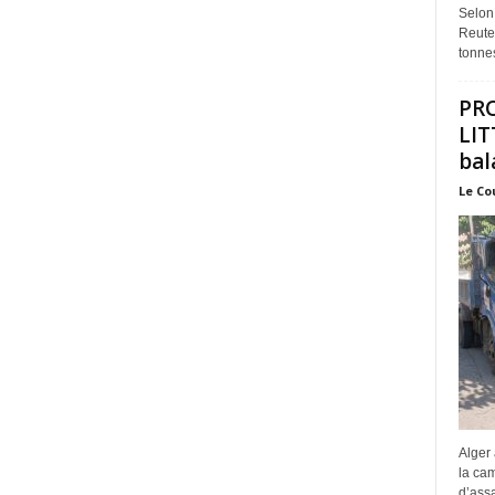
Selon
Reuter
tonnes
PR
LIT
bal
Le Co
Alger 
la ca
d’assa