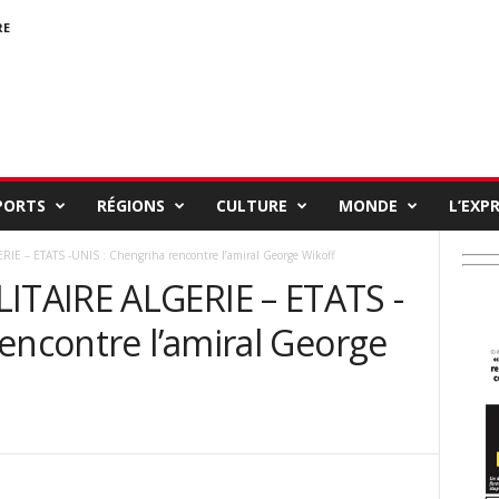
RE
PORTS
RÉGIONS
CULTURE
MONDE
L’EXP
E – ETATS -UNIS : Chengriha rencontre l’amiral George Wikoff
TAIRE ALGERIE – ETATS -
encontre l’amiral George