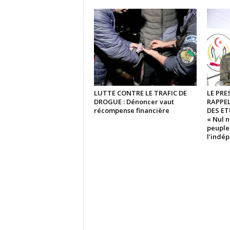
LUTTE CONTRE LE TRAFIC DE
LE PRE
DROGUE : Dénoncer vaut
RAPPE
récompense financière
DES ET
« Nul n
peuple 
l’indé