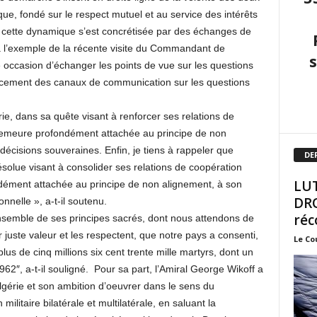
que, fondé sur le respect mutuel et au service des intérêts
e cette dynamique s’est concrétisée par des échanges de
 à l’exemple de la récente visite du Commandant de
 occasion d’échanger les points de vue sur les questions
orcement des canaux de communication sur les questions
.
ie, dans sa quête visant à renforcer ses relations de
 demeure profondément attachée au principe de non
écisions souveraines. Enfin, je tiens à rappeler que
DE
ésolue visant à consolider ses relations de coopération
LUT
ndément attachée au principe de non alignement, à son
DRO
nelle », a-t-il soutenu.
réc
’ensemble de ses principes sacrés, dont nous attendons de
r juste valeur et les respectent, que notre pays a consenti,
Le Co
lus de cinq millions six cent trente mille martyrs, dont un
962″, a-t-il souligné. Pour sa part, l’Amiral George Wikoff a
Algérie et son ambition d’oeuvrer dans le sens du
ilitaire bilatérale et multilatérale, en saluant la