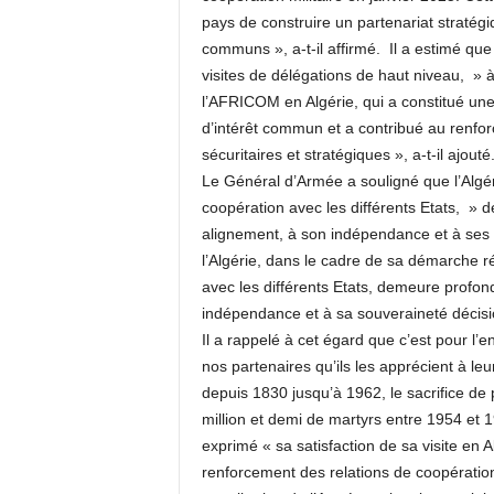
pays de construire un partenariat stratégi
communs », a-t-il affirmé. Il a estimé qu
visites de délégations de haut niveau, »
l’AFRICOM en Algérie, qui a constitué une
d’intérêt commun et a contribué au renf
sécuritaires et stratégiques », a-t-il ajouté
Le Général d’Armée a souligné que l’Algér
coopération avec les différents Etats, »
alignement, à son indépendance et à ses d
l’Algérie, dans le cadre de sa démarche r
avec les différents Etats, demeure profo
indépendance et à sa souveraineté décision
Il a rappelé à cet égard que c’est pour l
nos partenaires qu’ils les apprécient à leu
depuis 1830 jusqu’à 1962, le sacrifice de p
million et demi de martyrs entre 1954 et 1
exprimé « sa satisfaction de sa visite en 
renforcement des relations de coopération m