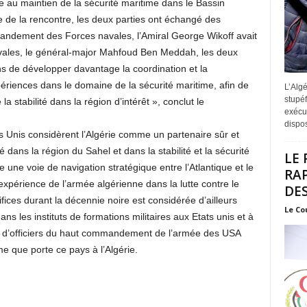
e au maintien de la sécurité maritime dans le Bassin
 de la rencontre, les deux parties ont échangé des
ndement des Forces navales, l’Amiral George Wikoff avait
ales, le général-major Mahfoud Ben Meddah, les deux
s de développer davantage la coordination et la
ériences dans le domaine de la sécurité maritime, afin de
L’Algé
stupéf
la stabilité dans la région d’intérêt », conclut le
exécut
disposi
ts Unis considèrent l’Algérie comme un partenaire sûr et
é dans la région du Sahel et dans la stabilité et la sécurité
LE 
une voie de navigation stratégique entre l’Atlantique et le
RA
expérience de l’armée algérienne dans la lutte contre le
DES
fices durant la décennie noire est considérée d’ailleurs
Le Co
 les instituts de formations militaires aux Etats unis et à
s d’officiers du haut commandement de l’armée des USA
me que porte ce pays à l’Algérie.