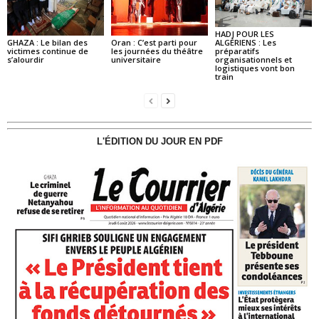
HADJ POUR LES
GHAZA : Le bilan des
Oran : C’est parti pour
ALGÉRIENS : Les
victimes continue de
les journées du théâtre
préparatifs
s’alourdir
universitaire
organisationnels et
logistiques vont bon
train
L'ÉDITION DU JOUR EN PDF