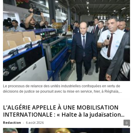
Le processus de relance des unités industrielles confisquées en vertu de
décisions de justice se poursuit avec la mise en service, hier, à Réghaïa,...
L’ALGÉRIE APPELLE À UNE MOBILISATION
INTERNATIONALE : « Halte à la judaïsation...
Redaction
-
6 août 2026
0