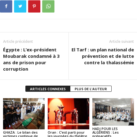
Article précédent
Article suivant
Égypte : L’ex-président
El Tarf : un plan national de
Moubarak condamné à 3
prévention et de lutte
ans de prison pour
contre la thalassémie
corruption
ARTICLES CONNEXES
PLUS DE L'AUTEUR
HADJ POUR LES
GHAZA : Le bilan des
Oran : C’est parti pour
ALGÉRIENS : Les
victimes continue de
les journées du théâtre
préparatifs