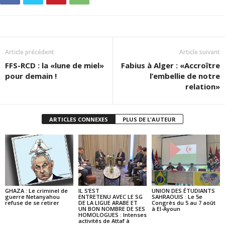
Article précédent
Article suivant
FFS-RCD : la «lune de miel»
Fabius à Alger : «Accroître
pour demain !
l’embellie de notre
relation»
ARTICLES CONNEXES
PLUS DE L'AUTEUR
GHAZA : Le criminel de
IL S’EST
UNION DES ÉTUDIANTS
guerre Netanyahou
ENTRETENU AVEC LE SG
SAHRAOUIS : Le 5e
refuse de se retirer
DE LA LIGUE ARABE ET
Congrès du 5 au 7 août
UN BON NOMBRE DE SES
à El-Ayoun
HOMOLOGUES : Intenses
activités de Attaf à