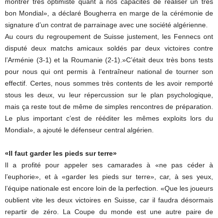
montrer très optimiste quant à nos capacités de réaliser un très
bon Mondial», a déclaré Bougherra en marge de la cérémonie de
signature d’un contrat de parrainage avec une société algérienne.
Au cours du regroupement de Suisse justement, les Fennecs ont
disputé deux matchs amicaux soldés par deux victoires contre
l’Arménie (3-1) et la Roumanie (2-1).»C’était deux très bons tests
pour nous qui ont permis à l’entraîneur national de tourner son
effectif. Certes, nous sommes très contents de les avoir remporté
stous les deux, vu leur répercussion sur le plan psychologique,
mais ça reste tout de même de simples rencontres de préparation.
Le plus important c’est de rééditer les mêmes exploits lors du
Mondial», a ajouté le défenseur central algérien.
«Il faut garder les pieds sur terre»
Il a profité pour appeler ses camarades à «ne pas céder à
l’euphorie», et à «garder les pieds sur terre», car, à ses yeux,
l’équipe nationale est encore loin de la perfection. «Que les joueurs
oublient vite les deux victoires en Suisse, car il faudra désormais
repartir de zéro. La Coupe du monde est une autre paire de