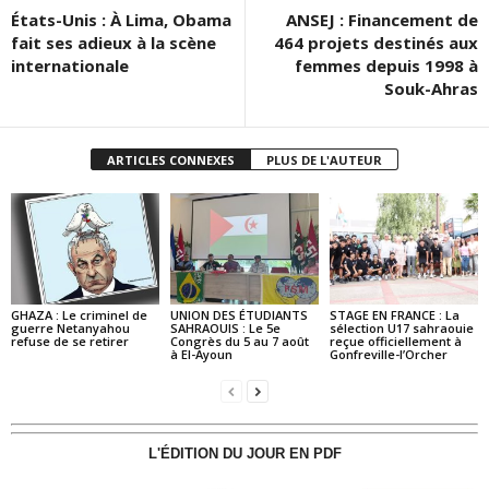
États-Unis : À Lima, Obama
ANSEJ : Financement de
fait ses adieux à la scène
464 projets destinés aux
internationale
femmes depuis 1998 à
Souk-Ahras
ARTICLES CONNEXES
PLUS DE L'AUTEUR
GHAZA : Le criminel de
UNION DES ÉTUDIANTS
STAGE EN FRANCE : La
guerre Netanyahou
SAHRAOUIS : Le 5e
sélection U17 sahraouie
refuse de se retirer
Congrès du 5 au 7 août
reçue officiellement à
à El-Ayoun
Gonfreville-l’Orcher
L'ÉDITION DU JOUR EN PDF