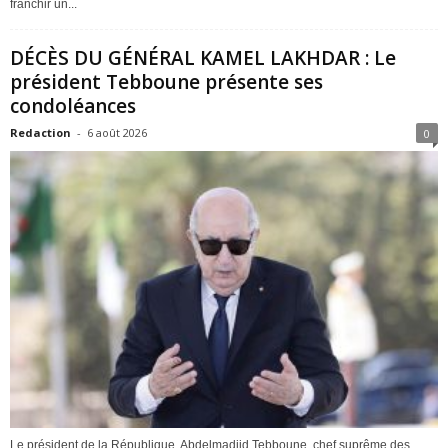
franchir un...
DÉCÈS DU GÉNÉRAL KAMEL LAKHDAR : Le
président Tebboune présente ses
condoléances
Redaction
-
6 août 2026
0
Le président de la République, Abdelmadjid Tebboune, chef suprême des