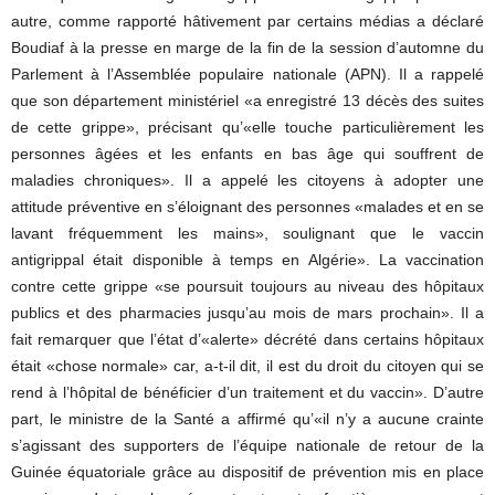
autre, comme rapporté hâtivement par certains médias a déclaré
Boudiaf à la presse en marge de la fin de la session d’automne du
Parlement à l’Assemblée populaire nationale (APN). Il a rappelé
que son département ministériel «a enregistré 13 décès des suites
de cette grippe», précisant qu’«elle touche particulièrement les
personnes âgées et les enfants en bas âge qui souffrent de
maladies chroniques». Il a appelé les citoyens à adopter une
attitude préventive en s’éloignant des personnes «malades et en se
lavant fréquemment les mains», soulignant que le vaccin
antigrippal était disponible à temps en Algérie». La vaccination
contre cette grippe «se poursuit toujours au niveau des hôpitaux
publics et des pharmacies jusqu’au mois de mars prochain». Il a
fait remarquer que l’état d’«alerte» décrété dans certains hôpitaux
était «chose normale» car, a-t-il dit, il est du droit du citoyen qui se
rend à l’hôpital de bénéficier d’un traitement et du vaccin». D’autre
part, le ministre de la Santé a affirmé qu’«il n’y a aucune crainte
s’agissant des supporters de l’équipe nationale de retour de la
Guinée équatoriale grâce au dispositif de prévention mis en place