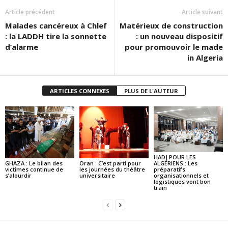
Article précédent
Article suivant
Malades cancéreux à Chlef
Matérieux de construction
: la LADDH tire la sonnette
: un nouveau dispositif
d’alarme
pour promouvoir le made
in Algeria
ARTICLES CONNEXES
PLUS DE L'AUTEUR
HADJ POUR LES
GHAZA : Le bilan des
Oran : C’est parti pour
ALGÉRIENS : Les
victimes continue de
les journées du théâtre
préparatifs
s’alourdir
universitaire
organisationnels et
logistiques vont bon
train