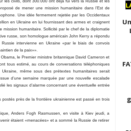
 les civils, dont 300.000 ont déjà fui vers la Russie et les
L
proposé de mener une mission humanitaire dans l’Est de
ussophone. Une idée fermement rejetée par les Occidentaux
Un
ellion en Ukraine en lui fournissant des armes et craignent
 mission humanitaire. Sollicité par le chef de la diplomatie
iative russe, son homologue américain John Kerry a répondu
a Russie intervienne en Ukraine «par le biais de convois
aintien de la paix»».
k Obama, le Premier ministre britannique David Cameron et
FA
ont tous estimé, au cours de conversations téléphoniques
n Ukraine, même sous des prétextes humanitaires serait
 à l’issue d’une semaine marquée par une nouvelle escalade
iplié les signaux d’alarme concernant une éventuelle entrée
g
 postés près de la frontière ukrainienne est passé en trois
antique, Anders Fogh Rasmussen, en visite à Kiev jeudi, a
 avenir étaient «menacées» et a sommé la Russie de retirer