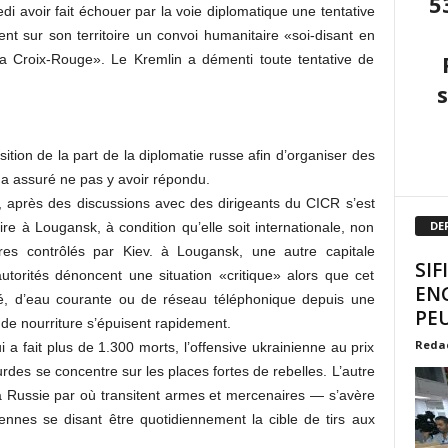
5
i avoir fait échouer par la voie diplomatique une tentative
ent sur son territoire un convoi humanitaire «soi-disant en
la Croix-Rouge». Le Kremlin a démenti toute tentative de
tion de la part de la diplomatie russe afin d’organiser des
 a assuré ne pas y avoir répondu.
, après des discussions avec des dirigeants du CICR s’est
DE
re à Lougansk, à condition qu’elle soit internationale, non
res contrôlés par Kiev. à Lougansk, une autre capitale
SIF
autorités dénoncent une situation «critique» alors que cet
EN
icité, d’eau courante ou de réseau téléphonique depuis une
PEU
 de nourriture s’épuisent rapidement.
Reda
i a fait plus de 1.300 morts, l’offensive ukrainienne au prix
rdes se concentre sur les places fortes de rebelles. L’autre
la Russie par où transitent armes et mercenaires — s’avère
iennes se disant être quotidiennement la cible de tirs aux