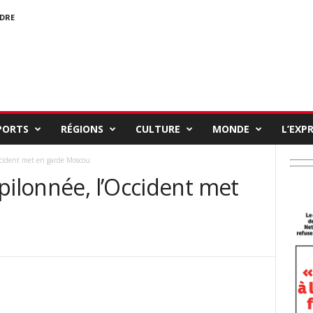
NDRE
PORTS
RÉGIONS
CULTURE
MONDE
L’EXP
ccident met en garde Moscou
pilonnée, l’Occident met