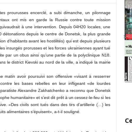
istes prourusses encerclé, a subi dimanche, un pilonnage
identaux ont mis en garde la Russie contre toute mission
équivaudrait à une intervention. Depuis 04H20 locales, une
0 détonations depuis le centre de Donetsk, la plus grande
on d’habitants avant les hostilités) qui est depuis plusieurs
 les insurgés prorusses et les forces ukrainiennes ayant tué
ite par un obus ainsi qu’une partie de la polyclinique N18.
le district Kievski au nord de la ville, a indiqué la mairie
 matin avoir poursuivi son offensive «visant à resserrer
 contre les bases rebelles en leur infligeant «de lourdes
séparatiste Alexandre Zakhatchenko a reconnu que Donetsk
ophe humanitaire» et s’est dit prêt à un cessez-le-feu si les
ive. «Des civils sont tués dans des tirs d’artillerie (…) les
ts alimentaires s’épuisent», a-t-il souligné.
Ce