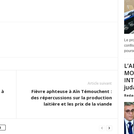
Le pro
confis
poursu
L’A
MO
INT
Article suivant
juda
 à
Fièvre aphteuse à Aïn Témouchent :
Reda
des répercussions sur la production
laitière et les prix de la viande
R