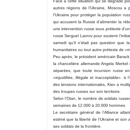
Face à cette situation qui se dégrade pour
autres régions de l’Ukraine, Moscou a 
l’Ukraine pour protéger la population r
qui accusent la Russie d’alimenter la réb
une intervention russe sous prétexte d’une
russe Sergueï Lavrov pour soutenir l’init
samedi qu’il n’était pas question que l
humanitaires ou tout autre prétexte de «m
Peu après, le président américain Barac
la chancelière allemande Angela Merkel 
séparées, que toute incursion russe e
«injustifiée, illégale et inacceptable».
des tensions internationales, Kiev a mult
des troupes russes sur son territoire.
Selon l’Otan, le nombre de soldats russes
semaines de 12.000 à 20.000 hommes.
Le secrétaire général de l’Alliance atl
estimé que la liberté de l’Ukraine et son
ses soldats de la frontière.