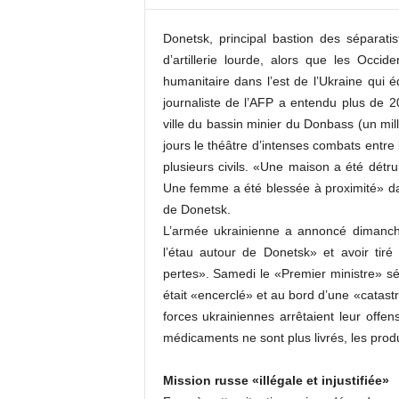
c
o
Donetsk, principal bastion des séparat
m
d’artillerie lourde, alors que les Occ
humanitaire dans l’est de l’Ukraine qui 
journaliste de l’AFP a entendu plus de 2
ville du bassin minier du Donbass (un milli
jours le théâtre d’intenses combats entre
plusieurs civils. «Une maison a été détru
Une femme a été blessée à proximité» dans 
de Donetsk.
L’armée ukrainienne a annoncé dimanche
l’étau autour de Donetsk» et avoir tiré
pertes». Samedi le «Premier ministre» 
était «encerclé» et au bord d’une «catastr
forces ukrainiennes arrêtaient leur offens
médicaments ne sont plus livrés, les produi
Mission russe «illégale et injustifiée»