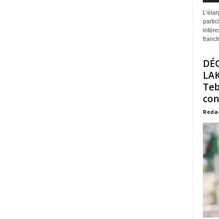
L'éla
partic
intére
franchi
DÉ
LAK
Teb
con
Reda