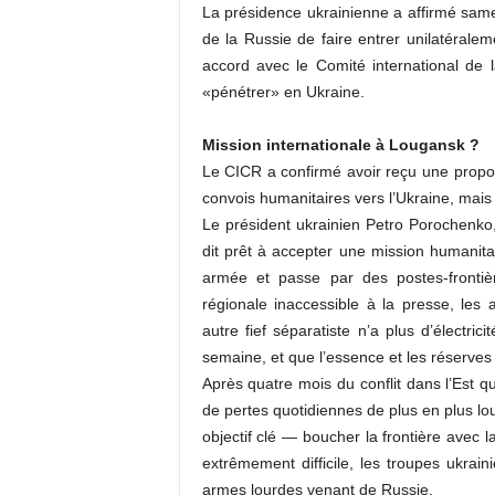
La présidence ukrainienne a affirmé samed
de la Russie de faire entrer unilatéralem
accord avec le Comité international de 
«pénétrer» en Ukraine.
Mission internationale à Lougansk ?
Le CICR a confirmé avoir reçu une proposi
convois humanitaires vers l’Ukraine, mais
Le président ukrainien Petro Porochenko
dit prêt à accepter une mission humanitai
armée et passe par des postes-frontiè
régionale inaccessible à la presse, les 
autre fief séparatiste n’a plus d’électr
semaine, et que l’essence et les réserves
Après quatre mois du conflit dans l’Est qu
de pertes quotidiennes de plus en plus lou
objectif clé — boucher la frontière avec 
extrêmement difficile, les troupes ukrain
armes lourdes venant de Russie.