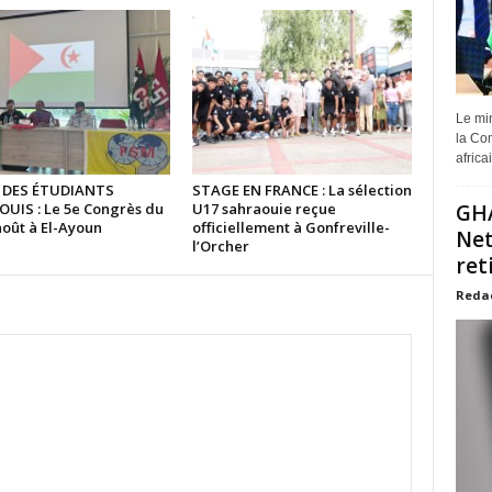
Le min
la Com
africa
 DES ÉTUDIANTS
STAGE EN FRANCE : La sélection
UIS : Le 5e Congrès du
U17 sahraouie reçue
GHA
août à El-Ayoun
officiellement à Gonfreville-
Net
l’Orcher
ret
Reda