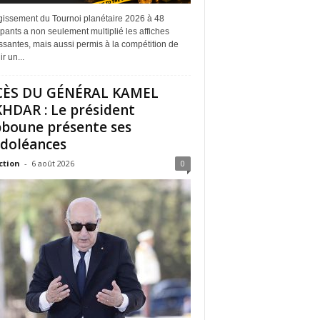
rgissement du Tournoi planétaire 2026 à 48
ipants a non seulement multiplié les affiches
ssantes, mais aussi permis à la compétition de
r un...
CÈS DU GÉNÉRAL KAMEL
HDAR : Le président
boune présente ses
doléances
ction
-
6 août 2026
0