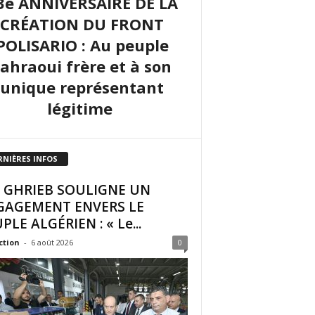
3e ANNIVERSAIRE DE LA
CRÉATION DU FRONT
POLISARIO : Au peuple
sahraoui frère et à son
unique représentant
légitime
RNIÈRES INFOS
I GHRIEB SOULIGNE UN
GAGEMENT ENVERS LE
PLE ALGÉRIEN : « Le...
ction
-
6 août 2026
0