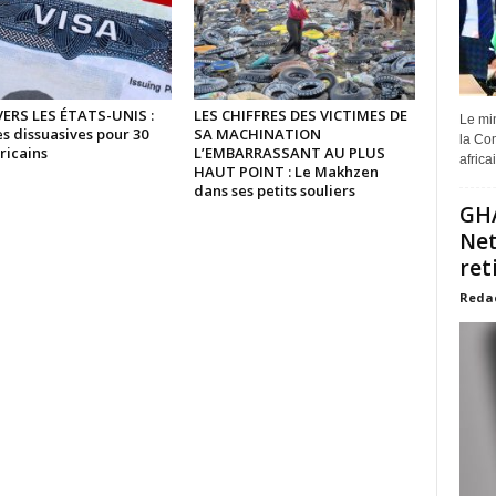
VERS LES ÉTATS-UNIS :
LES CHIFFRES DES VICTIMES DE
Le min
s dissuasives pour 30
SA MACHINATION
la Com
ricains
L’EMBARRASSANT AU PLUS
africa
HAUT POINT : Le Makhzen
dans ses petits souliers
GHA
Net
ret
Reda