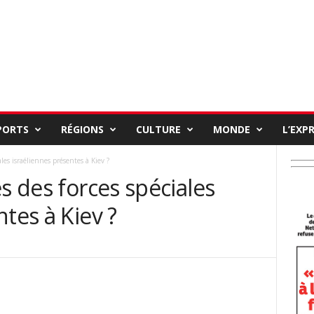
PORTS
RÉGIONS
CULTURE
MONDE
L’EXP
les israéliennes présentes à Kiev ?
s des forces spéciales
tes à Kiev ?