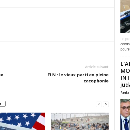
Le pro
confis
poursu
L’A
Article suivant
MO
ux
FLN : le vieux parti en pleine
INT
cacophonie
juda
Reda
R