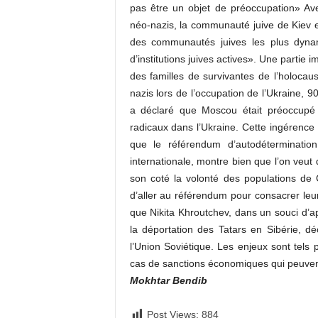
pas être un objet de préoccupation» A
néo-nazis, la communauté juive de Kiev
des communautés juives les plus dyna
d’institutions juives actives». Une part
des familles de survivantes de l’holocaus
nazis lors de l’occupation de l’Ukraine,
a déclaré que Moscou était préoccupé p
radicaux dans l’Ukraine. Cette ingérence 
que le référendum d’autodéterminati
internationale, montre bien que l’on veut d
son coté la volonté des populations de C
d’aller au référendum pour consacrer leu
que Nikita Khroutchev, dans un souci d’ap
la déportation des Tatars en Sibérie, d
l’Union Soviétique. Les enjeux sont te
cas de sanctions économiques qui peuvent
Mokhtar Bendib
Post Views:
884