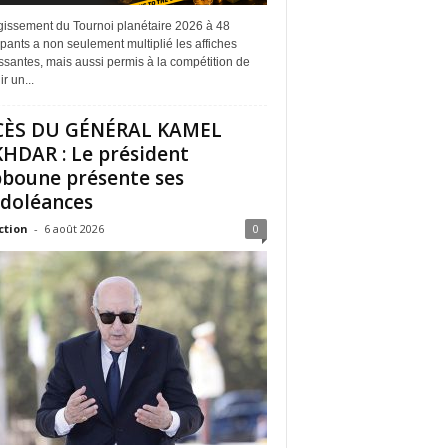
rgissement du Tournoi planétaire 2026 à 48
ipants a non seulement multiplié les affiches
ssantes, mais aussi permis à la compétition de
r un...
CÈS DU GÉNÉRAL KAMEL
HDAR : Le président
boune présente ses
doléances
ction
-
6 août 2026
0