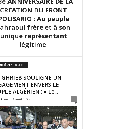
3e ANNIVERSAIRE DE LA
CRÉATION DU FRONT
POLISARIO : Au peuple
sahraoui frère et à son
unique représentant
légitime
RNIÈRES INFOS
I GHRIEB SOULIGNE UN
GAGEMENT ENVERS LE
PLE ALGÉRIEN : « Le...
ction
-
6 août 2026
0