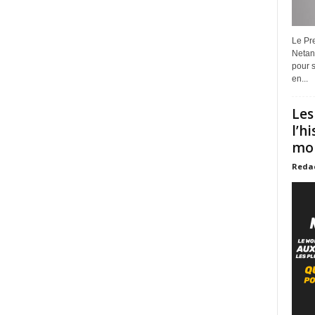
Le Pre
Netan
pour s
en...
Les
l’h
mon
Reda