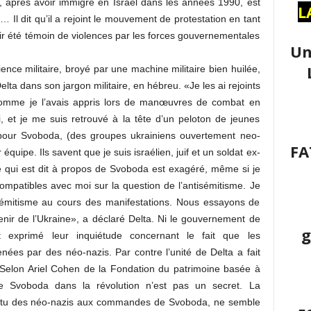
a, après avoir immigré en Israël dans les années 1990, est
L
 Il dit qu’il a rejoint le mouvement de protestation en tant
r été témoin de violences par les forces gouvernementales
Un
ence militaire, broyé par une machine militaire bien huilée,
Delta dans son jargon militaire, en hébreu. «Je les ai rejoints
 comme je l’avais appris lors de manœuvres de combat en
, et je me suis retrouvé à la tête d’un peloton de jeunes
our Svoboda, (des groupes ukrainiens ouvertement neo-
FA
équipe. Ils savent que je suis israélien, juif et un soldat ex-
t ce qui est dit à propos de Svoboda est exagéré, même si je
ncompatibles avec moi sur la question de l’antisémitisme. Je
isémitisme au cours des manifestations. Nous essayons de
enir de l’Ukraine», a déclaré Delta. Ni le gouvernement de
g
nt exprimé leur inquiétude concernant le fait que les
ées par des néo-nazis. Par contre l’unité de Delta a fait
s. Selon Ariel Cohen de la Fondation du patrimoine basée à
e Svoboda dans la révolution n’est pas un secret. La
 vertu des néo-nazis aux commandes de Svoboda, ne semble