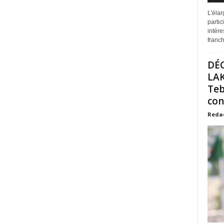
L'éla
partic
intére
franchi
DÉ
LAK
Teb
con
Reda