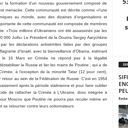
5
vec la formation d’un nouveau gouvernement composé de
 est menacée. Cette communauté est décrite comme «l’une
miques au monde, avec des dizaines d’organisations et
ie importante de cette communauté est composée de membres
te. «Trois millions d’Ukrainiens ont été assassinés par les
 900 000 Juifs» Le Président de la Douma Sergey Aarychkine
ar les déclarations antisémites faites par des groupes
flagrante d’Israël, avec la bienveillance d’Obama, estimant
on le 16 Mars en Crimée ne répond pas à la légalité
DE
éstabiliser la Russie et lier les mains de Poutine ; qui a de
rimée, à l’exception de la minorité Tatar (12 pour cent),
SIF
r retour au sein de la Fédération de Russie. C’est en 1954
EN
aisement après la période stalinienne et pour faire oublier
PEU
écide de rattacher la Crimée à L’Ukraine, donc intégrée à
Reda
ls pour Moscou que Poutine ne pourra pas reculer même en
 se retourner contre leurs ordonnateurs.