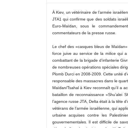
c
o
À Kiev, un vétérinaire de l’armée israél
m
JTA1 qui confirme que des soldats israé
Euro-Maïdan, sous le commandement 
commentateurs de la presse russe.
Le chef des «casques bleus de Maïdan» 
force juive au service de la milice qui a
combattant de la brigade d’infanterie Givr
de nombreuses opérations spéciales dirig
Plomb Durci en 2008-2009. Cette unité d’é
responsable des massacres dans le quartie
Maïdan/Tsahal à Kiev reconnaît qu’il a 
bataillon de reconnaissance «Shu’alei S
l’agence russe JTA, Delta était à la tête
vétérans de l’armée israélienne, qui app
urbaine acquises contre les Palestin
gouvernementales. Il est difficile de savo