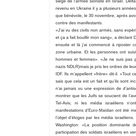
siège de l’armée sioniste en Israël. Delt
revenu en Ukraine il y a plusieurs années…
que bénévole, le 30 novembre, après avoi
contre des manifestants.
«J’ai vu des civils non armés, sans expéri
et ça a fait bouillir mon sang», a déclaré 
ensuite et là j’ai commencé à riposter
zone urbaine. Et les personnes ont suivi
hommes et femmes». «Je ne suis pas p
nazis NDLR)mais je pris les ordres de leur 
IDF. Ils m’appellent «frère» dit-il. «Tou
sais que cela est un fait et qu’ils sont i
n’ai jamais vu une expression de d’ant
montrer que les Juifs se soucient de l’av
Tel-Aviv, ni les média israéliens n’o
manifestations d’Euro-Maïdan ont été men
l’objet d’éloges par les média israélien
Washington: «La position dominante d
participation des soldats israéliens en