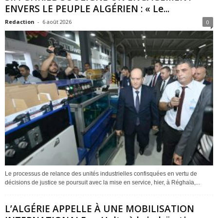
ENVERS LE PEUPLE ALGÉRIEN : « Le...
Redaction
-
6 août 2026
0
Le processus de relance des unités industrielles confisquées en vertu de
décisions de justice se poursuit avec la mise en service, hier, à Réghaïa,...
L’ALGÉRIE APPELLE À UNE MOBILISATION