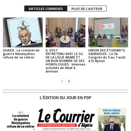
ARTICLES CONNEXES
PLUS DE L'AUTEUR
GHAZA : Le criminel de
IL S’EST
UNION DES ÉTUDIANTS
guerre Netanyahou
ENTRETENU AVEC LE SG
SAHRAOUIS : Le 5e
refuse de se retirer
DE LA LIGUE ARABE ET
Congrès du 5 au 7 août
UN BON NOMBRE DE SES
à El-Ayoun
HOMOLOGUES : Intenses
activités de Attaf à
Amman
L'ÉDITION DU JOUR EN PDF