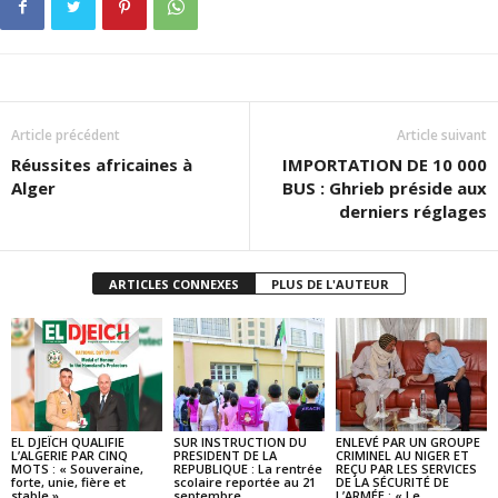
Article précédent
Article suivant
Réussites africaines à
IMPORTATION DE 10 000
Alger
BUS : Ghrieb préside aux
derniers réglages
ARTICLES CONNEXES
PLUS DE L'AUTEUR
EL DJEÏCH QUALIFIE
SUR INSTRUCTION DU
ENLEVÉ PAR UN GROUPE
L’ALGERIE PAR CINQ
PRESIDENT DE LA
CRIMINEL AU NIGER ET
MOTS : « Souveraine,
REPUBLIQUE : La rentrée
REÇU PAR LES SERVICES
forte, unie, fière et
scolaire reportée au 21
DE LA SÉCURITÉ DE
stable »
septembre
L’ARMÉE : « Le