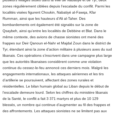
plusieurs villages situés dans la ville de Nabatiyé et de Tyr, deux
zones régulièrement ciblées depuis l’escalade du conflit. Parmi les
localités visées figurent Choukin, Nabatiyé al-Fawqa, Kfar
Rumman, ainsi que les hauteurs d’Ali al-Taher. Des
bombardements ont également été signalés sur la zone de
Qsaybeh, ainsi qu’entre les localités de Debbine et Blat. Dans le
même contexte, des avions de chasse sionistes ont mené des
frappes sur Deir Qanoun el-Nahr et Majdal Zoun dans le district de
Tyr, étendant ainsi la zone d’action militaire à plusieurs axes du sud
libanais. Ces opérations s’inscrivent dans une campagne plus large
que les autorités libanaises considèrent comme une violation
continue du cessez-le-feu annoncé ces derniers mois. Malgré les
engagements internationaux, les attaques aériennes et les tirs
d’artillerie se poursuivent, affectant des zones rurales et
résidentielles. Le bilan humain global au Liban depuis le début de
l’escalade demeure lourd. Selon les chiffres du ministère libanais
de la Santé, le conflit a fait 3 371 martyrs et plus de 10 129
blessés, un nombre qui continue d’augmenter au fil des frappes et
des affrontements. Les attaques sionistes ne se limitent pas aux