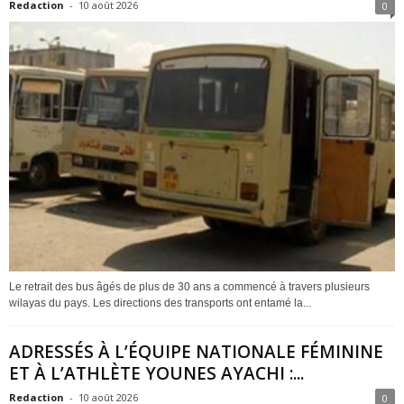
Redaction
-
10 août 2026
0
Le retrait des bus âgés de plus de 30 ans a commencé à travers plusieurs
wilayas du pays. Les directions des transports ont entamé la...
ADRESSÉS À L’ÉQUIPE NATIONALE FÉMININE
ET À L’ATHLÈTE YOUNES AYACHI :...
Redaction
-
10 août 2026
0