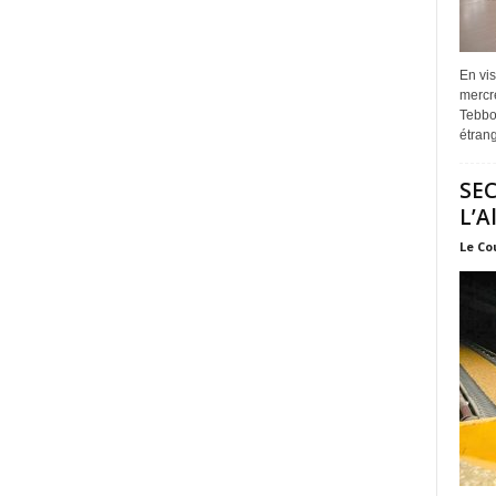
En vis
mercre
Tebbou
étrang
SEC
L’A
Le Co