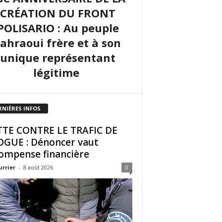
CRÉATION DU FRONT
POLISARIO : Au peuple
sahraoui frère et à son
unique représentant
légitime
RNIÈRES INFOS
TE CONTRE LE TRAFIC DE
GUE : Dénoncer vaut
ompense financière
urrier
-
8 août 2026
0