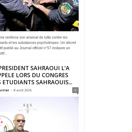
rie renforce son arsenal de lutte contre les
iants et les substances psychotropes. Un décret
if publié au Journal officiel n°57 instaure un
tif...
PRESIDENT SAHRAOUI L’A
PPELE LORS DU CONGRES
 ETUDIANTS SAHRAOUIS...
urrier
-
8 août 2026
0