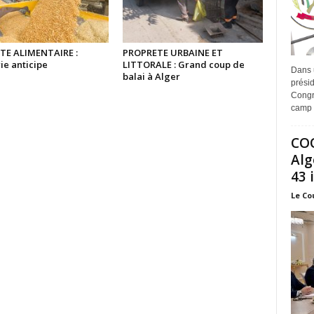
TE ALIMENTAIRE :
PROPRETE URBAINE ET
ie anticipe
LITTORALE : Grand coup de
Dans 
balai à Alger
prési
Congr
camp 
COO
Alg
43 
Le Co