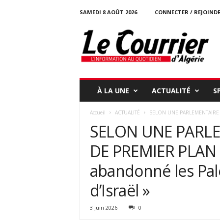
SAMEDI 8 AOÛT 2026
CONNECTER / REJOIND
l
e
c
o
u
r
r
À LA UNE
ACTUALITÉ
S
i
e
Accueil
ACTUALITÉ
SELON UNE PARLEMENTAIRE B
r
SELON UNE PARL
-
d
DE PREMIER PLAN 
a
l
abandonné les Pale
g
e
d’Israël »
r
i
3 juin 2026
0
e
.