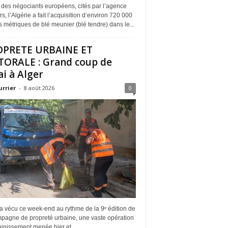
 des négociants européens, cités par l’agence
s, l’Algérie a fait l’acquisition d’environ 720 000
 métriques de blé meunier (blé tendre) dans le...
OPRETE URBAINE ET
TORALE : Grand coup de
ai à Alger
urrier
-
8 août 2026
0
a vécu ce week-end au rythme de la 9ᵉ édition de
mpagne de propreté urbaine, une vaste opération
inissement menée hier et...