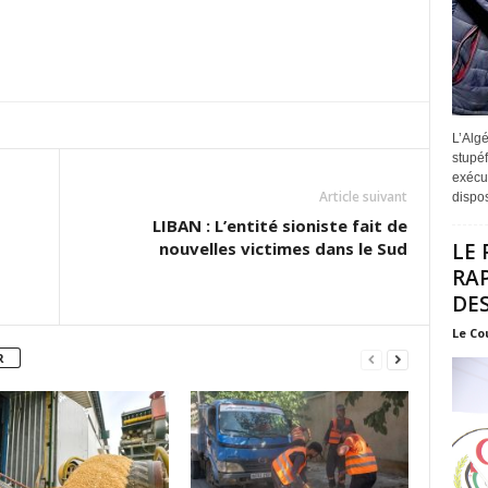
L’Algé
stupéf
exécut
Article suivant
disposi
LIBAN : L’entité sioniste fait de
LE 
nouvelles victimes dans le Sud
RA
DES
Le Co
R