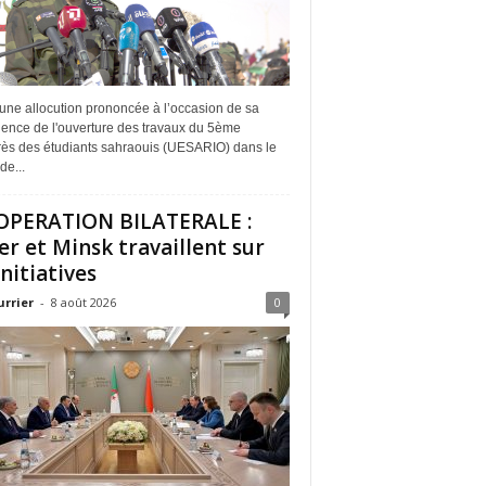
une allocution prononcée à l’occasion de sa
dence de l'ouverture des travaux du 5ème
ès des étudiants sahraouis (UESARIO) dans le
de...
PERATION BILATERALE :
er et Minsk travaillent sur
initiatives
urrier
-
8 août 2026
0