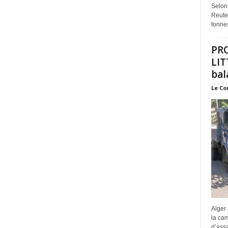
Selon
Reuter
tonnes
PR
LIT
bal
Le Co
Alger 
la ca
d’assa