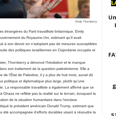
L
Un
Emily Thornberry
s étrangères du Parti travailliste britannique, Emily
 gouvernement du Royaume-Uni, estimant qu’il avait
ué à son devoir en n’adoptant pas de mesures susceptibles
suite des politiques israéliennes en Cisjordanie occupée et
FA
er, Thornberry a dénoncé l’hésitation et le manque
ns son traitement de la question palestinienne. Elle a
de l’État de Palestine, il y a plus de huit mois, aurait dû
s politique et diplomatique plus large, plutôt qu’une
g
e. La responsable travailliste a également affirmé que ce
Ghaza ne reflète pas la réalité sur le terrain, évoquant la
tion de la situation humanitaire dans l’enclave
critiqué le président américain Donald Trump, estimant que
as été accompagnée d’efforts durables visant à résoudre la
5