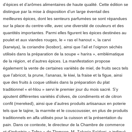
d’épices et d’arômes alimentaires de haute qualité. Cette édition se
distingue par la mise à disposition d’un large éventail des
meilleures épices, dont les senteurs parfumées se sont répandues
sur la place du centre-ville, avec une diversité de couleurs et des
quantités importantes. Parmi elles figurent les épices destinées au
poulet et aux viandes rouges, le « ras el hanout », la carvi
(karwiya), la coriandre (kosbor), ainsi que l’ail et l’oignon séchés
utilisés dans la préparation de la soupe « harira », emblématique
de la région, et d’autres épices. La manifestation propose
également la vente de certaines variétés de miel, de fruits secs tels
que l’abricot, la prune, l’ananas, le kiwi, la fraise et la figue, ainsi
que des fruits à coque utilisés dans la préparation du plat
traditionnel « el-hlou » servi le premier jour du mois sacré. S’y
ajoutent différentes variétés d’olives, de condiments et de citron
confit (mereked), ainsi que d’autres produits artisanaux en poterie
tels que le tajine, la marmite et le couscoussier, en plus de produits
traditionnels en alfa utilisés pour la cuisson et la présentation du
pain. Dans ce contexte, le directeur de la Chambre de commerce
et d’industrie « Tafna » de Tlemcen, M. Zakaria Saïdani, a indiqué