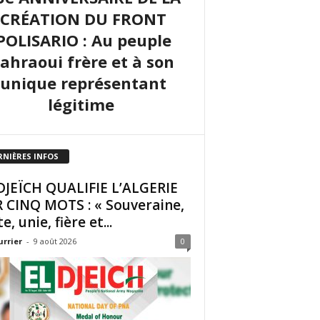
CRÉATION DU FRONT
POLISARIO : Au peuple
sahraoui frère et à son
unique représentant
légitime
RNIÈRES INFOS
DJEÏCH QUALIFIE L’ALGERIE
 CINQ MOTS : « Souveraine,
e, unie, fière et...
urrier
-
9 août 2026
0