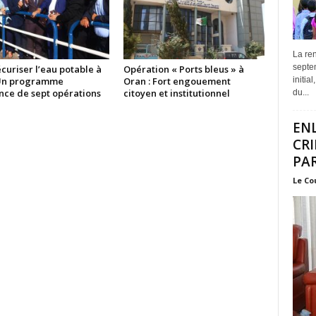
La ren
septem
curiser l’eau potable à
Opération « Ports bleus » à
initia
 Un programme
Oran : Fort engouement
nce de sept opérations
citoyen et institutionnel
du...
EN
CRI
PAR
Le Co