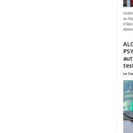
Victi
au Nig
d’épic
allem
AL
PSY
aut
test
Le Co