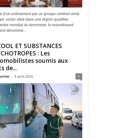
me d’un enlèvement par un groupe criminel armé
er, voisin situé dans une région qualifiée
entre mondial du terrorisme, le ressortissant
and dénommé...
COOL ET SUBSTANCES
CHOTROPES : Les
omobilistes soumis aux
s de...
urrier
-
9 août 2026
0