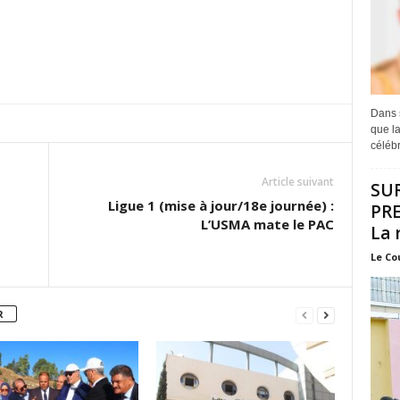
Dans s
que la
célébr
Article suivant
SU
Ligue 1 (mise à jour/18e journée) :
PRE
L’USMA mate le PAC
La 
Le Co
R