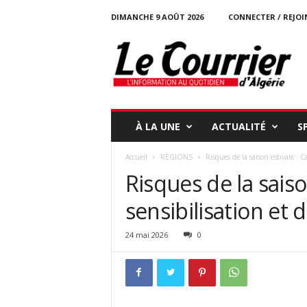
DIMANCHE 9 AOÛT 2026
CONNECTER / REJOI
l
e
c
o
u
r
r
À LA UNE
ACTUALITÉ
S
i
e
Accueil
RÉGIONS
Risques de la saison estivale : 
r
Risques de la sais
-
d
sensibilisation et 
a
l
g
24 mai 2026
0
e
r
i
e
.