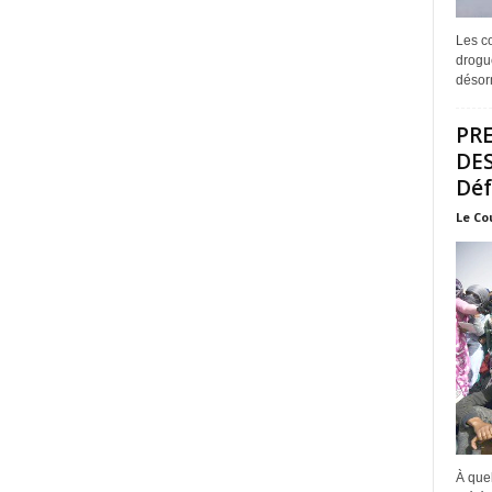
Les co
drogue
désorm
PRE
DES
Déf
Le Co
À quel