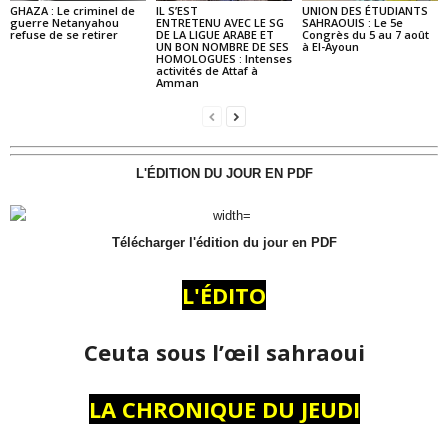
GHAZA : Le criminel de
IL S’EST
UNION DES ÉTUDIANTS
guerre Netanyahou
ENTRETENU AVEC LE SG
SAHRAOUIS : Le 5e
refuse de se retirer
DE LA LIGUE ARABE ET
Congrès du 5 au 7 août
UN BON NOMBRE DE SES
à El-Ayoun
HOMOLOGUES : Intenses
activités de Attaf à
Amman
L'ÉDITION DU JOUR EN PDF
Télécharger l'édition du jour en PDF
L'ÉDITO
Ceuta sous l’œil sahraoui
LA CHRONIQUE DU JEUDI