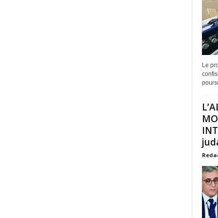
Le pro
confis
poursu
L’A
MO
INT
juda
Reda