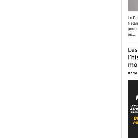
Le Pre
Netan
pour s
en...
Les
l’h
mon
Reda