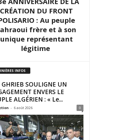
3e ANNIVERSAIRE DE LA
CRÉATION DU FRONT
POLISARIO : Au peuple
sahraoui frère et à son
unique représentant
légitime
RNIÈRES INFOS
I GHRIEB SOULIGNE UN
GAGEMENT ENVERS LE
PLE ALGÉRIEN : « Le...
ction
-
6 août 2026
0