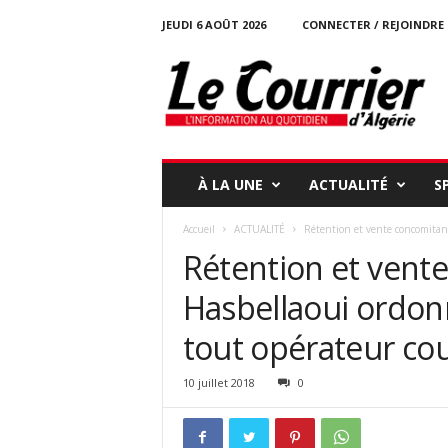
JEUDI 6 AOÛT 2026
CONNECTER / REJOINDRE
l
e
c
o
u
r
r
À LA UNE
ACTUALITÉ
S
i
e
Accueil
ACTUALITÉ
Rétention et vente concomitante
r
Rétention et vente
-
d
Hasbellaoui ordonn
a
l
tout opérateur co
g
e
r
10 juillet 2018
0
i
e
.