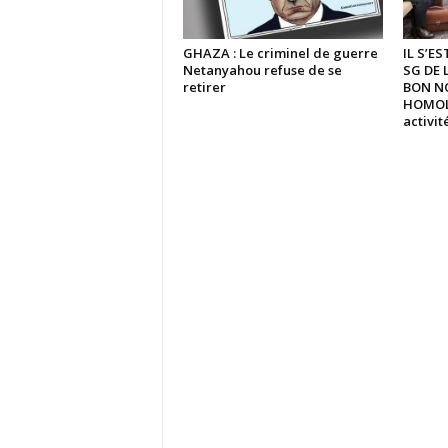
GHAZA : Le criminel de guerre
IL S’E
Netanyahou refuse de se
SG DE 
retirer
BON N
HOMOLO
activi