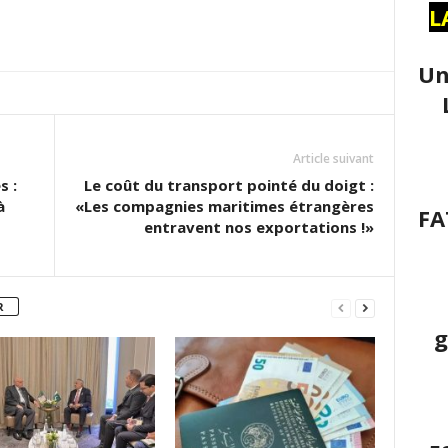
L
Un
Article suivant
s :
Le coût du transport pointé du doigt :
à
«Les compagnies maritimes étrangères
FA
entravent nos exportations !»
R
g