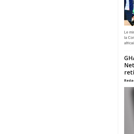
Le min
la Com
africa
GHA
Net
ret
Reda