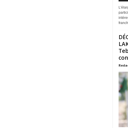
L'éla
partic
intére
franchi
DÉ
LAK
Teb
con
Reda