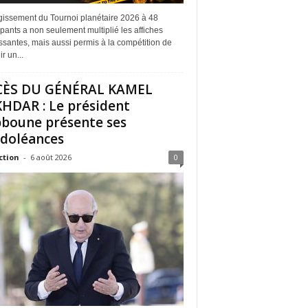
rgissement du Tournoi planétaire 2026 à 48
ipants a non seulement multiplié les affiches
ssantes, mais aussi permis à la compétition de
r un...
CÈS DU GÉNÉRAL KAMEL
HDAR : Le président
boune présente ses
doléances
ction
-
6 août 2026
0