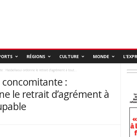
PORTS
RÉGIONS
CULTURE
MONDE
L’EXP
 : Hasbellaoui ordonne le retrait d’agrément à tout...
 concomitante :
e le retrait d’agrément à
upable