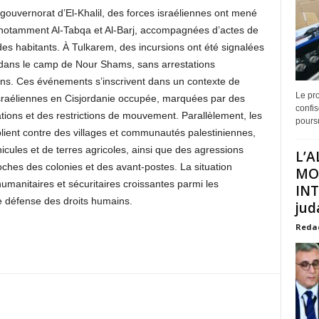
ouvernorat d’El-Khalil, des forces israéliennes ont mené
, notamment Al-Tabqa et Al-Barj, accompagnées d’actes de
des habitants. À Tulkarem, des incursions ont été signalées
que dans le camp de Nour Shams, sans arrestations
ons. Ces événements s’inscrivent dans un contexte de
Le pro
israéliennes en Cisjordanie occupée, marquées par des
confis
ations et des restrictions de mouvement. Parallèlement, les
poursu
plient contre des villages et communautés palestiniennes,
icules et de terres agricoles, ainsi que des agressions
L’A
hes des colonies et des avant-postes. La situation
MO
umanitaires et sécuritaires croissantes parmi les
INT
de défense des droits humains.
juda
Reda