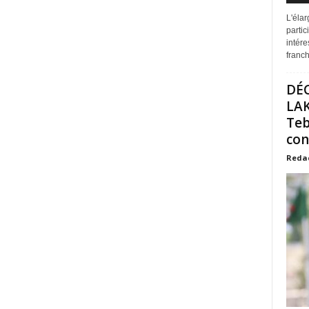
L'éla
partic
intére
franchi
DÉ
LAK
Teb
con
Reda