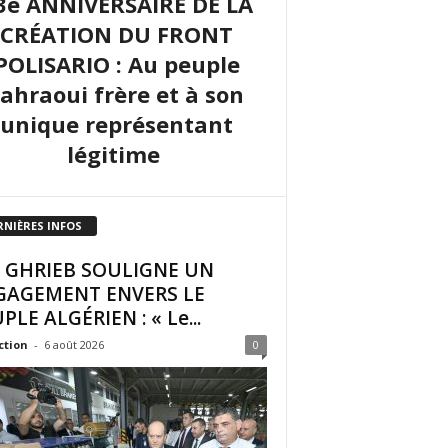
3e ANNIVERSAIRE DE LA
CRÉATION DU FRONT
POLISARIO : Au peuple
sahraoui frère et à son
unique représentant
légitime
RNIÈRES INFOS
I GHRIEB SOULIGNE UN
GAGEMENT ENVERS LE
PLE ALGÉRIEN : « Le...
ction
-
6 août 2026
0