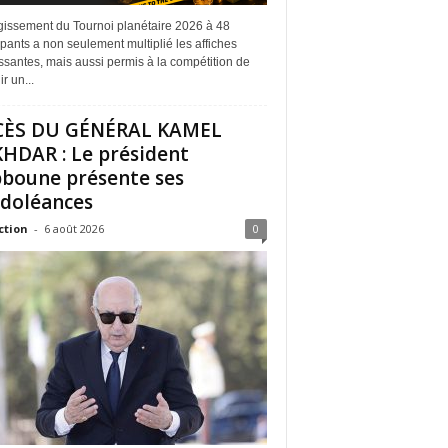
rgissement du Tournoi planétaire 2026 à 48
ipants a non seulement multiplié les affiches
ssantes, mais aussi permis à la compétition de
r un...
CÈS DU GÉNÉRAL KAMEL
HDAR : Le président
boune présente ses
doléances
ction
-
6 août 2026
0