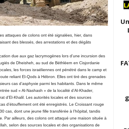
L
Un
des attaques de colons ont été signalées, hier, dans
aisant des blessés, des arrestations et des dégâts
ocation due aux gaz lacrymogènes lors d’une incursion des
FA
éfugiés de Dheisheh, au sud de Béthléem en Cisjordanie
ocales, les forces israéliennes ont pénétré dans le camp et
route reliant El-Qods à Hébron. Elles ont tiré des grenades
ieurs cas d’asphyxie parmi les habitants. Dans le même
entrée sud « Al-Nashash » de la localité d’Al-Khader,
g
at d’El-Khalil. Les autorités locales et des sources
as d’étouffement ont été enregistrés. Le Croissant rouge
30 cas, dont une jeune fille transférée à l’hôpital, tandis
e. Par ailleurs, des colons ont attaqué une maison située à
allah, selon des sources locales et des organisations de