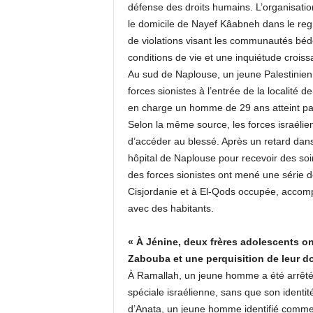
défense des droits humains. L’organisation
le domicile de Nayef Kâabneh dans le re
de violations visant les communautés bédo
conditions de vie et une inquiétude croiss
Au sud de Naplouse, un jeune Palestinien 
forces sionistes à l’entrée de la localité 
en charge un homme de 29 ans atteint par
Selon la même source, les forces israéli
d’accéder au blessé. Après un retard dans
hôpital de Naplouse pour recevoir des soin
des forces sionistes ont mené une série d
Cisjordanie et à El-Qods occupée, accomp
avec des habitants.
« À Jénine, deux frères adolescents ont
Zabouba et une perquisition de leur d
À Ramallah, un jeune homme a été arrêté
spéciale israélienne, sans que son identit
d’Anata, un jeune homme identifié comme u