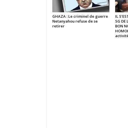
GHAZA : Le criminel de guerre
IL S’E
Netanyahou refuse de se
SG DE 
retirer
BON N
HOMOLO
activi