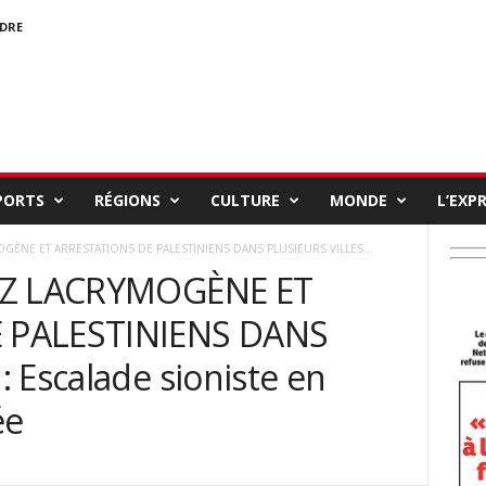
NDRE
PORTS
RÉGIONS
CULTURE
MONDE
L’EXP
OGÈNE ET ARRESTATIONS DE PALESTINIENS DANS PLUSIEURS VILLES...
GAZ LACRYMOGÈNE ET
 PALESTINIENS DANS
 Escalade sioniste en
ée