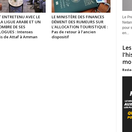
ST ENTRETENU AVEC LE
LE MINISTÈRE DES FINANCES
Le Pre
LA LIGUE ARABE ET UN
DÉMENT DES RUMEURS SUR
Netan
OMBRE DE SES
L’ALLOCATION TOURISTIQUE :
pour s
GUES : Intenses
Pas de retour à l’ancien
en...
tés de Attaf à Amman
dispositif
Les
l’h
mon
Reda