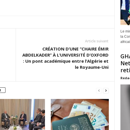
Le min
la Com
Article suivant
africa
CRÉATION D’UNE ‘’CHAIRE ÉMIR
ABDELKADER’’ À L’UNIVERSITÉ D’OXFORD
GHA
: Un pont académique entre l’Algérie et
Net
le Royaume-Uni
ret
Reda
R