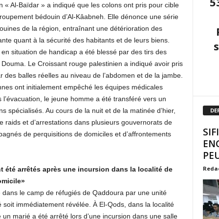
5
 « Al-Baïdar » a indiqué que les colons ont pris pour cible
groupement bédouin d’Al-Kâabneh. Elle dénonce une série
uines de la région, entraînant une détérioration des
ante quant à la sécurité des habitants et de leurs biens.
en situation de handicap a été blessé par des tirs des
de Douma. Le Croissant rouge palestinien a indiqué avoir pris
 des balles réelles au niveau de l’abdomen et de la jambe.
ennes ont initialement empêché les équipes médicales
 l’évacuation, le jeune homme a été transféré vers un
s spécialisés. Au cours de la nuit et de la matinée d’hier,
DE
e raids et d’arrestations dans plusieurs gouvernorats de
SIF
agnés de perquisitions de domiciles et d’affrontements
EN
PEU
Reda
 été arrêtés après une incursion dans la localité de
omicile»
 dans le camp de réfugiés de Qaddoura par une unité
é soit immédiatement révélée. À El-Qods, dans la localité
n marié a été arrêté lors d’une incursion dans une salle