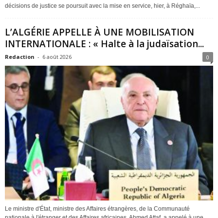
décisions de justice se poursuit avec la mise en service, hier, à Réghaïa,...
L’ALGÉRIE APPELLE À UNE MOBILISATION
INTERNATIONALE : « Halte à la judaïsation...
Redaction
-
6 août 2026
0
Le ministre d'État, ministre des Affaires étrangères, de la Communauté
nationale à l'étranger et des Affaires africaines, Ahmed Attaf, a appelé à une