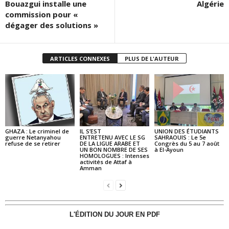
Bouazgui installe une
Algérie
commission pour «
dégager des solutions »
ARTICLES CONNEXES
PLUS DE L'AUTEUR
GHAZA : Le criminel de
IL S’EST
UNION DES ÉTUDIANTS
guerre Netanyahou
ENTRETENU AVEC LE SG
SAHRAOUIS : Le 5e
refuse de se retirer
DE LA LIGUE ARABE ET
Congrès du 5 au 7 août
UN BON NOMBRE DE SES
à El-Ayoun
HOMOLOGUES : Intenses
activités de Attaf à
Amman
L'ÉDITION DU JOUR EN PDF