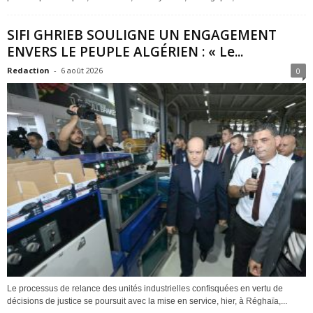
SIFI GHRIEB SOULIGNE UN ENGAGEMENT
ENVERS LE PEUPLE ALGÉRIEN : « Le...
Redaction
-
6 août 2026
0
Le processus de relance des unités industrielles confisquées en vertu de
décisions de justice se poursuit avec la mise en service, hier, à Réghaïa,...