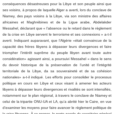
conséquences désastreuses pour la Libye et son peuple ainsi que
ses voisins, à propos de laquelle Alger a averti, lors du conclave de
Niamey, des pays voisins à la Libye, via son ministre des affaires
africaines et Maghrébines et de la Ligue arabe, Abdelakder
Messahel, déclarant que « l’absence ou le retard dans le règlement
de la crise en Libye servent le terrorisme et ses connexions » a-t-il
averti. Indiquant auparavant, que l’Algérie «était convaincue de la
capacité des frères libyens à dépasser leurs divergences et faire
triompher l’intérêt suprême du peuple libyen avant toute autre
considération» agissant ainsi, a poursuivi Messahel « dans le sens
du devoir historique de la préservation de l’unité et l’intégrité
territoriale de la Libye, da sa souveraineté et de sa cohésion
nationales» a-t-il indiqué. Les efforts pour consolider le processus
politique en cours en Libye et ceux visant à amener les acteurs
libyens à dépasser leurs divergences et rivalités se sont intensifiés,
notamment sur le plan régional, à travers le conclave de Niamey et
celui de la tripartie ONU-UA et LA, qu’a abrité hier le Caire, en vue
d’examiner les moyens pour faire avancer le règlement politique de
la crise libyenne. À ce propos, le porte-parole du secrétaire général