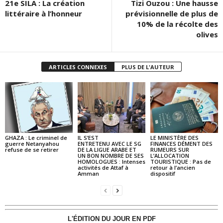
21e SILA : La création
Tizi Ouzou : Une hausse
littéraire à l’honneur
prévisionnelle de plus de
10% de la récolte des
olives
ARTICLES CONNEXES
PLUS DE L'AUTEUR
GHAZA : Le criminel de
IL S’EST
LE MINISTÈRE DES
guerre Netanyahou
ENTRETENU AVEC LE SG
FINANCES DÉMENT DES
refuse de se retirer
DE LA LIGUE ARABE ET
RUMEURS SUR
UN BON NOMBRE DE SES
L’ALLOCATION
HOMOLOGUES : Intenses
TOURISTIQUE : Pas de
activités de Attaf à
retour à l’ancien
Amman
dispositif
L'ÉDITION DU JOUR EN PDF