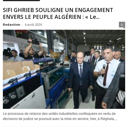
SIFI GHRIEB SOULIGNE UN ENGAGEMENT
ENVERS LE PEUPLE ALGÉRIEN : « Le...
Redaction
-
6 août 2026
0
Le processus de relance des unités industrielles confisquées en vertu de
décisions de justice se poursuit avec la mise en service, hier, à Réghaïa,...