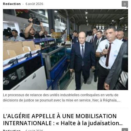
Redaction
-
6 août 2026
0
Le processus de relance des unités industrielles confisquées en vertu de
décisions de justice se poursuit avec la mise en service, hier, à Réghaïa,...
L’ALGÉRIE APPELLE À UNE MOBILISATION
INTERNATIONALE : « Halte à la judaïsation...
Redaction
-
6 août 2026