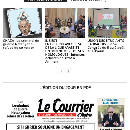
GHAZA : Le criminel de
IL S’EST
UNION DES ÉTUDIANTS
guerre Netanyahou
ENTRETENU AVEC LE SG
SAHRAOUIS : Le 5e
refuse de se retirer
DE LA LIGUE ARABE ET
Congrès du 5 au 7 août
UN BON NOMBRE DE SES
à El-Ayoun
HOMOLOGUES : Intenses
activités de Attaf à
Amman
L'ÉDITION DU JOUR EN PDF