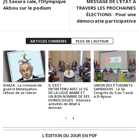
JS Saoura cale, l’Olympique
MESSAGE DE L’ÉTAT À
Akbou sur le podium
TRAVERS LES PROCHAINES
ÉLECTIONS : Pour une
démocratie participative
ARTICLES CONNEXES
PLUS DE L'AUTEUR
GHAZA : Le criminel de
IL S’EST
UNION DES ÉTUDIANTS
guerre Netanyahou
ENTRETENU AVEC LE SG
SAHRAOUIS : Le 5e
refuse de se retirer
DE LA LIGUE ARABE ET
Congrès du 5 au 7 août
UN BON NOMBRE DE SES
à El-Ayoun
HOMOLOGUES : Intenses
activités de Attaf à
Amman
L'ÉDITION DU JOUR EN PDF