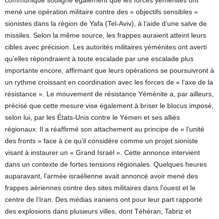
communiqué souligne également que les forces yéménites ont
mené une opération militaire contre des « objectifs sensibles »
sionistes dans la région de Yafa (Tel-Aviv), à l’aide d’une salve de
missiles. Selon la même source, les frappes auraient atteint leurs
cibles avec précision. Les autorités militaires yéménites ont averti
qu’elles répondraient à toute escalade par une escalade plus
importante encore, affirmant que leurs opérations se poursuivront à
un rythme croissant en coordination avec les forces de « l’axe de la
résistance ». Le mouvement de résistance Yéménite a, par ailleurs,
précisé que cette mesure vise également à briser le blocus imposé,
selon lui, par les États-Unis contre le Yémen et ses alliés
régionaux. Il a réaffirmé son attachement au principe de « l’unité
des fronts » face à ce qu’il considère comme un projet sioniste
visant à instaurer un « Grand Israël ». Cette annonce intervient
dans un contexte de fortes tensions régionales. Quelques heures
auparavant, l’armée israélienne avait annoncé avoir mené des
frappes aériennes contre des sites militaires dans l’ouest et le
centre de l’Iran. Des médias iraniens ont pour leur part rapporté
des explosions dans plusieurs villes, dont Téhéran, Tabriz et