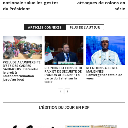
nationale salue les gestes
attaques de colons en
du Président
série
ARTICLES CONNEXES
PLUS DE L'AUTEUR
PRELUDE A L’UNIVERSITE
D’ETE DES CADRES
REUNION DU CONSEIL DE
RELATIONS ALGERO-
SAHRAOUIS : Défendre
PAIX ET DE SECURITE DE
MALIENNES:
le droit à
L’UNION AFRICAINE : La
Convergence totale de
l’autodétermination
carte du Sahel sur la
vues
jusqu’au bout
table
L'ÉDITION DU JOUR EN PDF