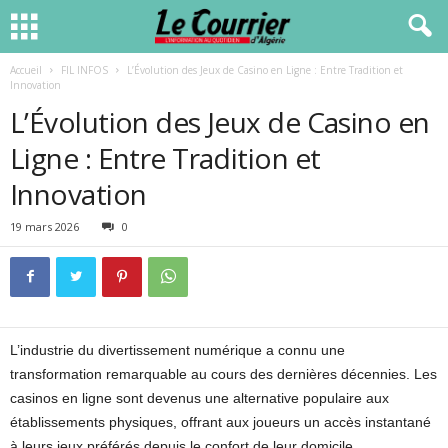
Accueil
FIL INFOS
L’Évolution des Jeux de Casino en Ligne : Entre Tradition et
Innovation
L’Évolution des Jeux de Casino en
Ligne : Entre Tradition et
Innovation
19 mars 2026
0
L’industrie du divertissement numérique a connu une
transformation remarquable au cours des dernières décennies. Les
casinos en ligne sont devenus une alternative populaire aux
établissements physiques, offrant aux joueurs un accès instantané
à leurs jeux préférés depuis le confort de leur domicile.