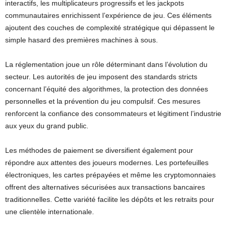
interactifs, les multiplicateurs progressifs et les jackpots
communautaires enrichissent l’expérience de jeu. Ces éléments
ajoutent des couches de complexité stratégique qui dépassent le
simple hasard des premières machines à sous.
La réglementation joue un rôle déterminant dans l’évolution du
secteur. Les autorités de jeu imposent des standards stricts
concernant l’équité des algorithmes, la protection des données
personnelles et la prévention du jeu compulsif. Ces mesures
renforcent la confiance des consommateurs et légitiment l’industrie
aux yeux du grand public.
Les méthodes de paiement se diversifient également pour
répondre aux attentes des joueurs modernes. Les portefeuilles
électroniques, les cartes prépayées et même les cryptomonnaies
offrent des alternatives sécurisées aux transactions bancaires
traditionnelles. Cette variété facilite les dépôts et les retraits pour
une clientèle internationale.