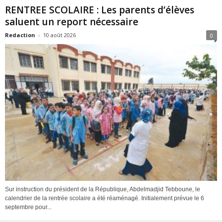
RENTREE SCOLAIRE : Les parents d’élèves
saluent un report nécessaire
Redaction
-
10 août 2026
0
Sur instruction du président de la République, Abdelmadjid Tebboune, le
calendrier de la rentrée scolaire a été réaménagé. Initialement prévue le 6
septembre pour...