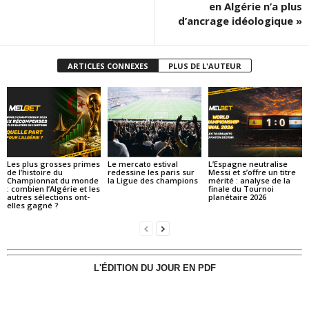
en Algérie n’a plus
d’ancrage idéologique »
ARTICLES CONNEXES
PLUS DE L'AUTEUR
Les plus grosses primes
Le mercato estival
L’Espagne neutralise
de l’histoire du
redessine les paris sur
Messi et s’offre un titre
Championnat du monde
la Ligue des champions
mérité : analyse de la
: combien l’Algérie et les
finale du Tournoi
autres sélections ont-
planétaire 2026
elles gagné ?
L'ÉDITION DU JOUR EN PDF